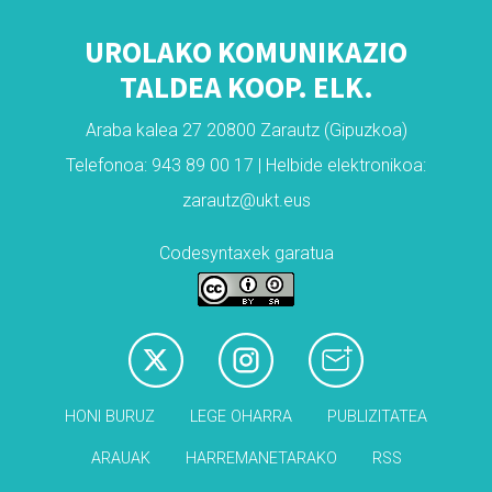
UROLAKO KOMUNIKAZIO
TALDEA KOOP. ELK.
Araba kalea 27 20800 Zarautz (Gipuzkoa)
Telefonoa: 943 89 00 17 | Helbide elektronikoa:
zarautz@ukt.eus
Codesyntaxek garatua
HONI BURUZ
LEGE OHARRA
PUBLIZITATEA
ARAUAK
HARREMANETARAKO
RSS