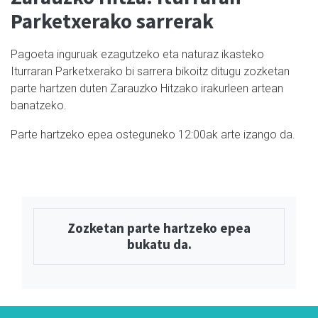
Parketxerako sarrerak
Pagoeta inguruak ezagutzeko eta naturaz ikasteko
Iturraran Parketxerako bi sarrera bikoitz ditugu zozketan
parte hartzen duten Zarauzko Hitzako irakurleen artean
banatzeko.
Parte hartzeko epea osteguneko 12:00ak arte izango da.
Zozketan parte hartzeko epea
bukatu da.