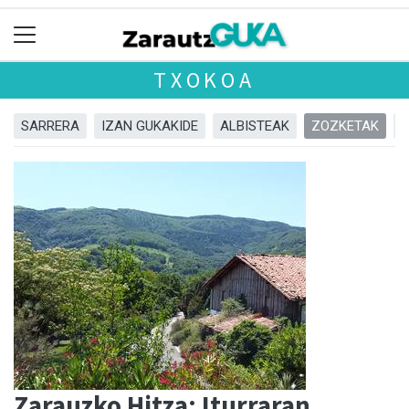
TXOKOA
SARRERA
IZAN GUKAKIDE
ALBISTEAK
ZOZKETAK
Zarauzko Hitza: Iturraran