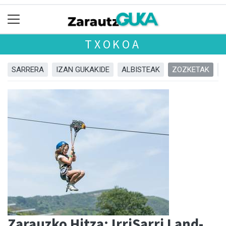
TXOKOA
SARRERA
IZAN GUKAKIDE
ALBISTEAK
ZOZKETAK
Zarauzko Hitza: IrriSarri Land-