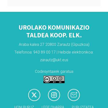
UROLAKO KOMUNIKAZIO
TALDEA KOOP. ELK.
Araba kalea 27 20800 Zarautz (Gipuzkoa)
Telefonoa: 943 89 00 17 | Helbide elektronikoa:
zarautz@ukt.eus
Codesyntaxek garatua
HONI BURUZ
LEGE OHARRA
PUBLIZITATEA