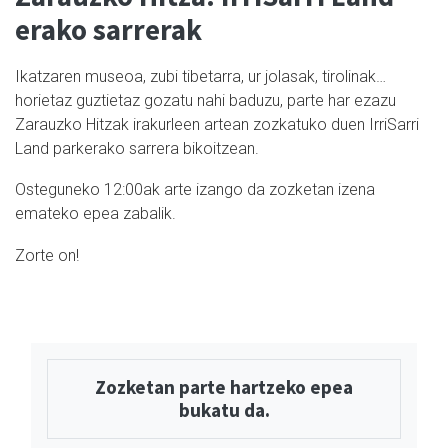
erako sarrerak
Ikatzaren museoa, zubi tibetarra, ur jolasak, tirolinak…
horietaz guztietaz gozatu nahi baduzu, parte har ezazu
Zarauzko Hitzak irakurleen artean zozkatuko duen IrriSarri
Land parkerako sarrera bikoitzean.
Osteguneko 12:00ak arte izango da zozketan izena
emateko epea zabalik.
Zorte on!
Zozketan parte hartzeko epea
bukatu da.