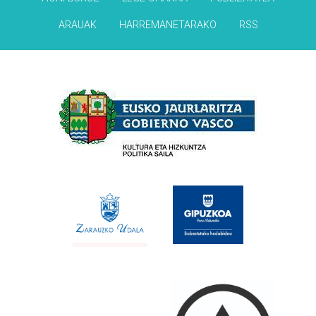
ARAUAK
HARREMANETARAKO
RSS
Babesleak