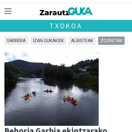
TXOKOA
SARRERA
IZAN GUKAKIDE
ALBISTEAK
ZOZKETAK
Behoria Garbia ekintzarako