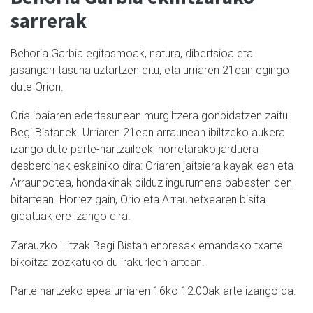
sarrerak
Behoria Garbia egitasmoak, natura, dibertsioa eta
jasangarritasuna uztartzen ditu, eta urriaren 21ean egingo
dute Orion.
Oria ibaiaren edertasunean murgiltzera gonbidatzen zaitu
Begi Bistanek. Urriaren 21ean arraunean ibiltzeko aukera
izango dute parte-hartzaileek, horretarako jarduera
desberdinak eskainiko dira: Oriaren jaitsiera kayak-ean eta
Arraunpotea, hondakinak bilduz ingurumena babesten den
bitartean. Horrez gain, Orio eta Arraunetxearen bisita
gidatuak ere izango dira.
Zarauzko Hitzak Begi Bistan enpresak emandako txartel
bikoitza zozkatuko du irakurleen artean.
Parte hartzeko epea urriaren 16ko 12:00ak arte izango da.