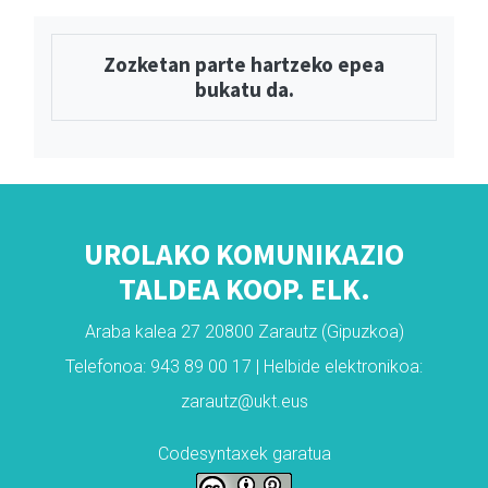
Zozketan parte hartzeko epea
bukatu da.
UROLAKO KOMUNIKAZIO
TALDEA KOOP. ELK.
Araba kalea 27 20800 Zarautz (Gipuzkoa)
Telefonoa: 943 89 00 17 | Helbide elektronikoa:
zarautz@ukt.eus
Codesyntaxek garatua