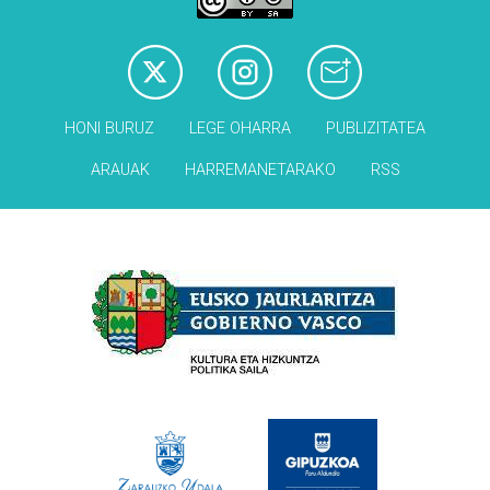
HONI BURUZ
LEGE OHARRA
PUBLIZITATEA
ARAUAK
HARREMANETARAKO
RSS
Babesleak