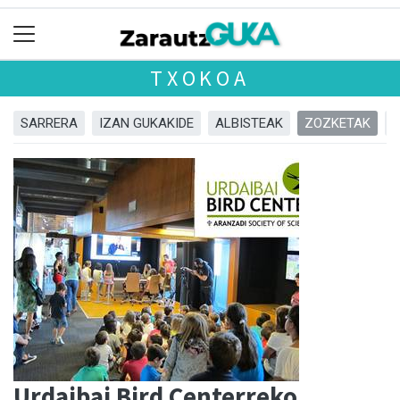
TXOKOA
SARRERA
IZAN GUKAKIDE
ALBISTEAK
ZOZKETAK
Urdaibai Bird Centerreko