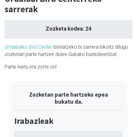
sarrerak
Zozketa kodea: 24
Urdaibaiko Bird Center
bisitatzeko bi sarrera bikoitz ditugu
zozketan parte hartzen duten Gukako bazkideentzat.
Parte hartu eta zorte on!
Zozketan parte hartzeko epea
bukatu da.
Irabazleak