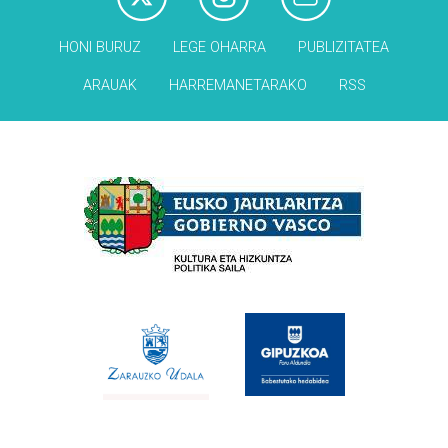
HONI BURUZ
LEGE OHARRA
PUBLIZITATEA
ARAUAK
HARREMANETARAKO
RSS
Babesleak