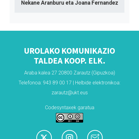
Nekane Aranburu eta Joana Fernandez
UROLAKO KOMUNIKAZIO
TALDEA KOOP. ELK.
Araba kalea 27 20800 Zarautz (Gipuzkoa)
Telefonoa: 943 89 00 17 | Helbide elektronikoa:
zarautz@ukt.eus
Codesyntaxek garatua