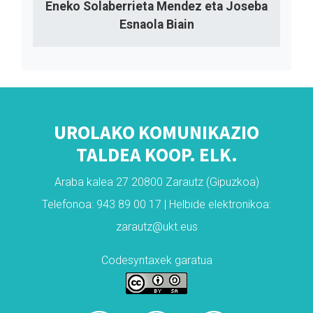
Eneko Solaberrieta Mendez eta Joseba
Esnaola Biain
UROLAKO KOMUNIKAZIO
TALDEA KOOP. ELK.
Araba kalea 27 20800 Zarautz (Gipuzkoa)
Telefonoa: 943 89 00 17 | Helbide elektronikoa:
zarautz@ukt.eus
Codesyntaxek garatua