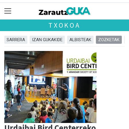
TXOKOA
SARRERA
IZAN GUKAKIDE
ALBISTEAK
ZOZKETAK
Urdaibai Bird Centerreko