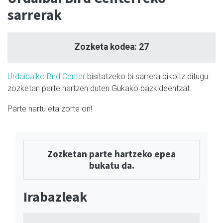
sarrerak
Zozketa kodea: 27
Urdaibaiko Bird Center
bisitatzeko bi sarrera bikoitz ditugu
zozketan parte hartzen duten Gukako bazkideentzat.
Parte hartu eta zorte on!
Zozketan parte hartzeko epea
bukatu da.
Irabazleak