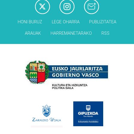
HONI BURUZ
LEGE OHARRA
PUBLIZITATEA
ARAUAK
HARREMANETARAKO
RSS
Babesleak