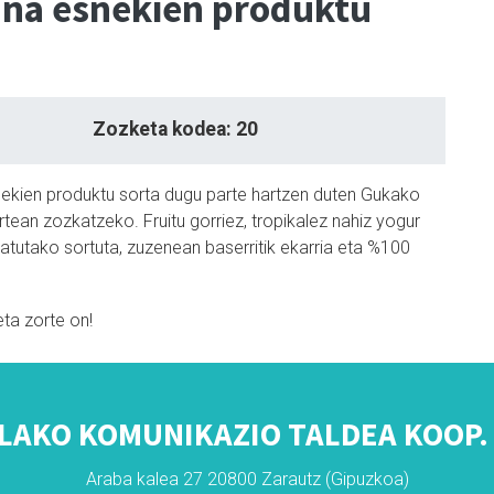
na esnekien produktu
Zozketa kodea: 20
ekien produktu sorta dugu parte hartzen duten Gukako
tean zozkatzeko. Fruitu gorriez, tropikalez nahiz yogur
atutako sortuta, zuzenean baserritik ekarria eta %100
eta zorte on!
LAKO KOMUNIKAZIO TALDEA KOOP. 
Araba kalea 27 20800 Zarautz (Gipuzkoa)