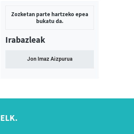
Zozketan parte hartzeko epea
bukatu da.
Irabazleak
Jon Imaz Aizpurua
ELK.