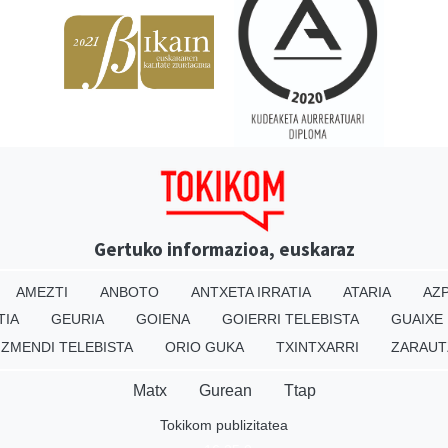
Gertuko informazioa, euskaraz
AMEZTI
ANBOTO
ANTXETA IRRATIA
ATARIA
AZP
TIA
GEURIA
GOIENA
GOIERRI TELEBISTA
GUAIXE
IZMENDI TELEBISTA
ORIO GUKA
TXINTXARRI
ZARAUT
Matx
Gurean
Ttap
Tokikom publizitatea