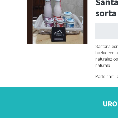
Santa
sorta
Santana esn
bazkideen ar
naturalez os
naturala.
Parte hartu 
URO