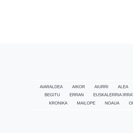
AIARALDEA
AIKOR
AIURRI
ALEA
BEGITU
ERRAN
EUSKALERRIA IRRA
KRONIKA
MAILOPE
NOAUA
O