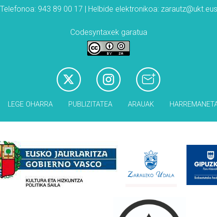
Telefonoa: 943 89 00 17 | Helbide elektronikoa: zarautz@ukt.eu
Codesyntaxek garatua
LEGE OHARRA
PUBLIZITATEA
ARAUAK
HARREMANET
Babesleak