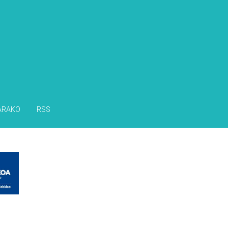
s
ARAKO
RSS