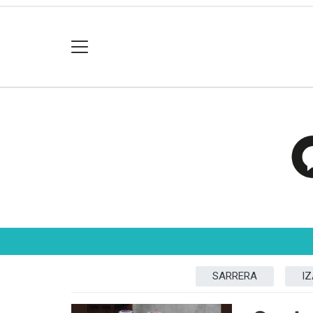
SARRERA
I