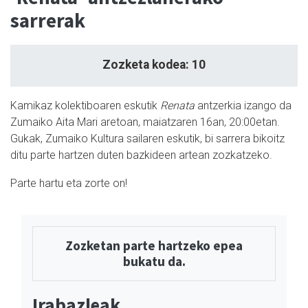
sarrerak
Zozketa kodea: 10
Kamikaz kolektiboaren eskutik
Renata
antzerkia izango da
Zumaiko Aita Mari aretoan, maiatzaren 16an, 20:00etan.
Gukak, Zumaiko Kultura sailaren eskutik, bi sarrera bikoitz
ditu parte hartzen duten bazkideen artean zozkatzeko.
Parte hartu eta zorte on!
Zozketan parte hartzeko epea
bukatu da.
Irabazleak