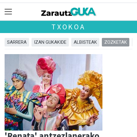
TXOKOA
SARRERA
IZAN GUKAKIDE
ALBISTEAK
ZOZKETAK
'Renata' antzezlanerako