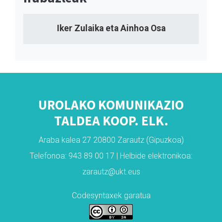
Iker Zulaika eta Ainhoa Osa
UROLAKO KOMUNIKAZIO
TALDEA KOOP. ELK.
Araba kalea 27 20800 Zarautz (Gipuzkoa)
Telefonoa: 943 89 00 17 | Helbide elektronikoa:
zarautz@ukt.eus
Codesyntaxek garatua