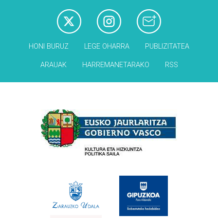
HONI BURUZ
LEGE OHARRA
PUBLIZITATEA
ARAUAK
HARREMANETARAKO
RSS
Babesleak