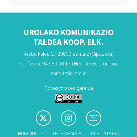
UROLAKO KOMUNIKAZIO
TALDEA KOOP. ELK.
Araba kalea 27 20800 Zarautz (Gipuzkoa)
Telefonoa: 943 89 00 17 | Helbide elektronikoa:
zarautz@ukt.eus
Codesyntaxek garatua
HONI BURUZ
LEGE OHARRA
PUBLIZITATEA