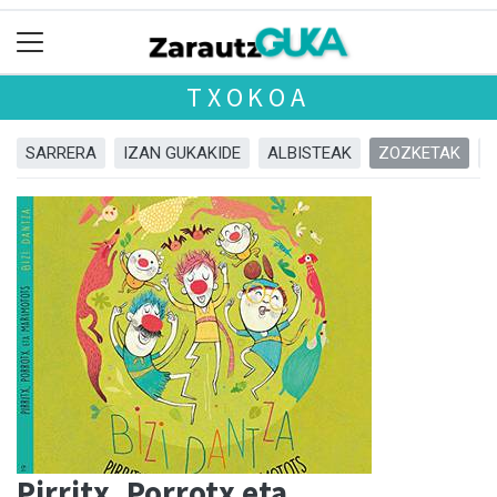
TXOKOA
SARRERA
IZAN GUKAKIDE
ALBISTEAK
ZOZKETAK
Pirritx, Porrotx eta