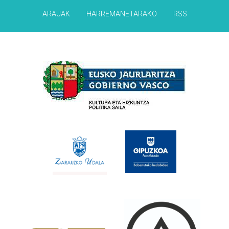
ARAUAK
HARREMANETARAKO
RSS
Babesleak