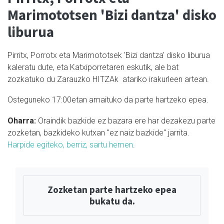
Marimototsen 'Bizi dantza' disko
liburua
Pirritx, Porrotx eta Marimototsek 'Bizi dantza' disko liburua
kaleratu dute, eta Katxiporretaren eskutik, ale bat
zozkatuko du Zarauzko HITZAk atariko irakurleen artean.
Osteguneko 17:00etan amaituko da parte hartzeko epea.
Oharra:
Oraindik bazkide ez bazara ere har dezakezu parte
zozketan, bazkideko kutxan "ez naiz bazkide" jarrita.
Harpide egiteko, berriz, sartu hemen
.
Zozketan parte hartzeko epea
bukatu da.