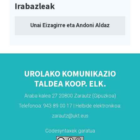
Irabazleak
Unai Eizagirre eta Andoni Aldaz
UROLAKO KOMUNIKAZIO
TALDEA KOOP. ELK.
Araba kalea 27 20800 Zarautz (Gipuzkoa)
Telefonoa: 943 89 00 17 | Helbide elektronikoa:
zarautz@ukt.eus
Codesyntaxek garatua