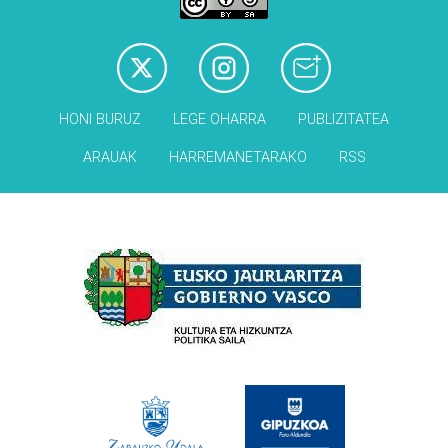
HONI BURUZ
LEGE OHARRA
PUBLIZITATEA
ARAUAK
HARREMANETARAKO
RSS
Babesleak