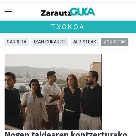
TXOKOA
SARRERA
IZAN GUKAKIDE
ALBISTEAK
ZOZKETAK
Nogen taldearen kontzerturako