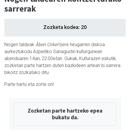
sarrerak
Zozketa kodea: 20
Nogen taldeak
Åben Cirkel
bere hirugarren diskoa
aurkeztukodu Azpeitiko Sanagustin kulturgunean
abenduaren 14an, 22:00etan. Gukak, Kulturazen eskutik,
zozketan parte hartzen duten bazkideen artean bi sarrera
bikoitz zozkatuko ditu.
Parte hartu eta zorte on!
Zozketan parte hartzeko epea
bukatu da.