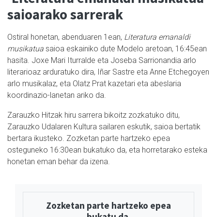
saioarako sarrerak
Ostiral honetan, abenduaren 1ean,
Literatura emanaldi
musikatua
saioa eskainiko dute Modelo aretoan, 16:45ean
hasita. Joxe Mari Iturralde eta Joseba Sarrionandia arlo
literarioaz arduratuko dira, Iñar Sastre eta Anne Etchegoyen
arlo musikalaz, eta Olatz Prat kazetari eta abeslaria
koordinazio-lanetan ariko da.
Zarauzko Hitzak hiru sarrera bikoitz zozkatuko ditu,
Zarauzko Udalaren Kultura sailaren eskutik, saioa bertatik
bertara ikusteko. Zozketan parte hartzeko epea
osteguneko 16:30ean bukatuko da, eta horretarako esteka
honetan eman behar da izena.
Zozketan parte hartzeko epea
bukatu da.