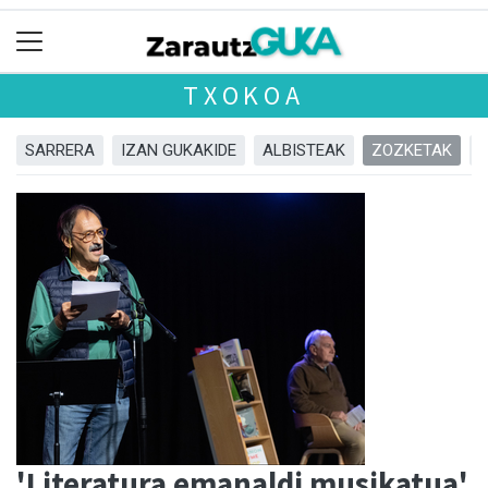
TXOKOA
SARRERA
IZAN GUKAKIDE
ALBISTEAK
ZOZKETAK
'Literatura emanaldi musikatua'