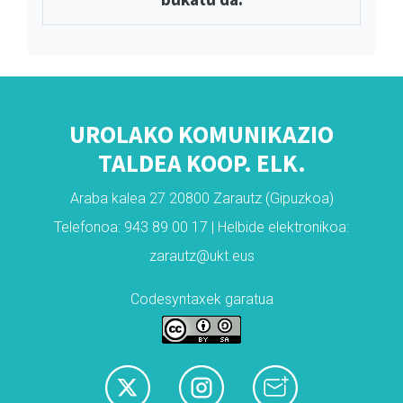
UROLAKO KOMUNIKAZIO
TALDEA KOOP. ELK.
Araba kalea 27 20800 Zarautz (Gipuzkoa)
Telefonoa: 943 89 00 17 | Helbide elektronikoa:
zarautz@ukt.eus
Codesyntaxek garatua