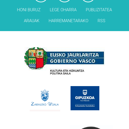
HONI BURUZ
LEGE OHARRA
PUBLIZITATEA
ARAUAK
HARREMANETARAKO
RSS
Babesleak