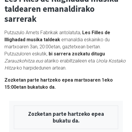
taldearen emanaldirako
sarrerak
Putzuzulo Amets Fabrikak antolatuta,
Les Filles de
Illighadad musika taldeak
emanaldia eskainiko du
martxoaren 3an, 20:00etan, gaztetxean bertan.
Putzuzuloren eskutik,
bi sarrera zozkatu ditugu
Zarauzkohitza.eus
atariko erabiltzaileen eta
Urola Kostako
Hitza
-ko harpidedunen artean.
Zozketan parte hartzeko epea martxoaren 1eko
15:00etan bukatuko da.
Zozketan parte hartzeko epea
bukatu da.