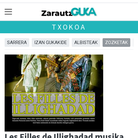
TXOKOA
SARRERA
IZAN GUKAKIDE
ALBISTEAK
ZOZKETAK
Les Filles de Illighadad musika