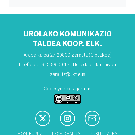
UROLAKO KOMUNIKAZIO
TALDEA KOOP. ELK.
Araba kalea 27 20800 Zarautz (Gipuzkoa)
Telefonoa: 943 89 00 17 | Helbide elektronikoa:
zarautz@ukt.eus
Codesyntaxek garatua
HONI BURUZ
LEGE OHARRA
PUBLIZITATEA