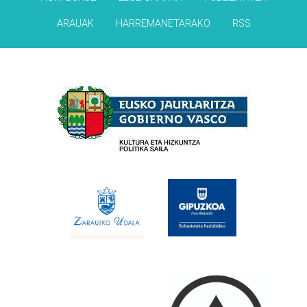
ARAUAK
HARREMANETARAKO
RSS
Babesleak