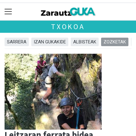
TXOKOA
SARRERA
IZAN GUKAKIDE
ALBISTEAK
ZOZKETAK
Leitzaran ferrata bidea