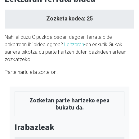
Zozketa kodea: 25
Nahi al duzu Gipuzkoa osoan dagoen ferrata bide
bakarrean ibilbidea egitea?
Leitzaran
-en eskutik Gukak
sarrera bikotza du parte hartzen duten bazkideen artean
zozkatzeko.
Parte hartu eta zorte on!
Zozketan parte hartzeko epea
bukatu da.
Irabazleak