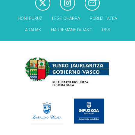
HONI BURUZ
LEGE OHARRA
PUBLIZITATEA
ARAUAK
HARREMANETARAKO
RSS
Babesleak