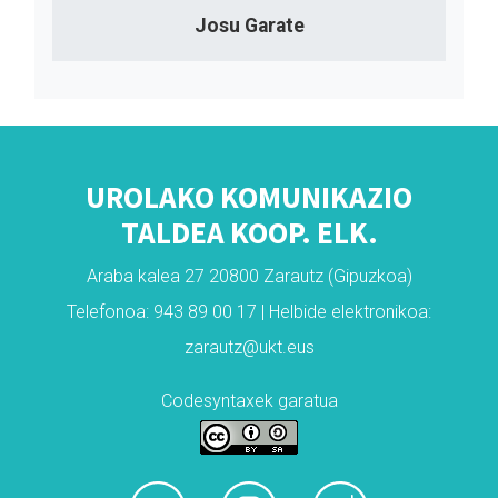
Josu Garate
UROLAKO KOMUNIKAZIO
TALDEA KOOP. ELK.
Araba kalea 27 20800 Zarautz (Gipuzkoa)
Telefonoa: 943 89 00 17 | Helbide elektronikoa:
zarautz@ukt.eus
Codesyntaxek garatua