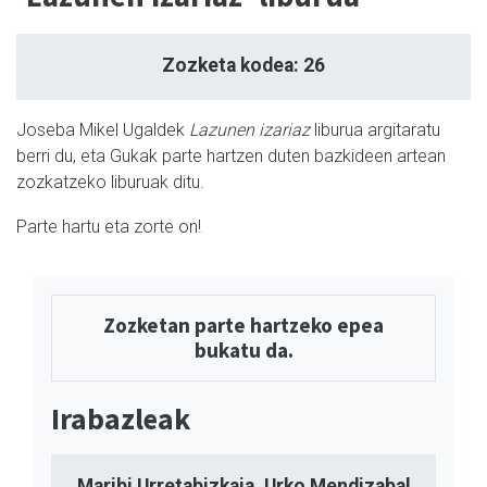
Zozketa kodea: 26
Joseba Mikel Ugaldek
Lazunen izariaz
liburua argitaratu
berri du, eta Gukak parte hartzen duten bazkideen artean
zozkatzeko liburuak ditu.
Parte hartu eta zorte on!
Zozketan parte hartzeko epea
bukatu da.
Irabazleak
Maribi Urretabizkaia, Urko Mendizabal