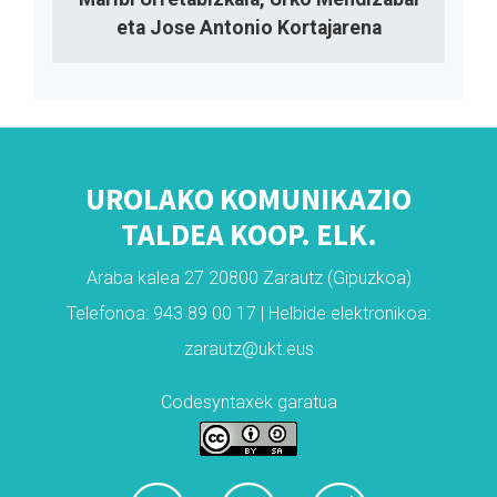
eta Jose Antonio Kortajarena
UROLAKO KOMUNIKAZIO
TALDEA KOOP. ELK.
Araba kalea 27 20800 Zarautz (Gipuzkoa)
Telefonoa: 943 89 00 17 | Helbide elektronikoa:
zarautz@ukt.eus
Codesyntaxek garatua