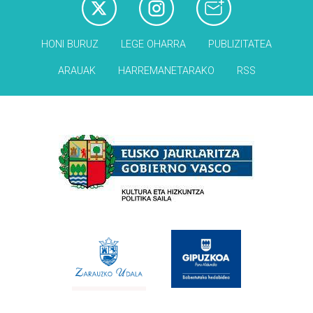
HONI BURUZ
LEGE OHARRA
PUBLIZITATEA
ARAUAK
HARREMANETARAKO
RSS
Babesleak