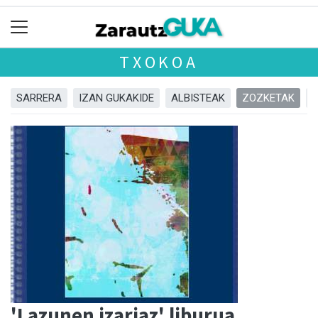
TXOKOA
SARRERA
IZAN GUKAKIDE
ALBISTEAK
ZOZKETAK
'Lazunen izariaz' liburua