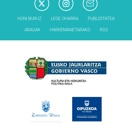
HONI BURUZ
LEGE OHARRA
PUBLIZITATEA
ARAUAK
HARREMANETARAKO
RSS
Babesleak