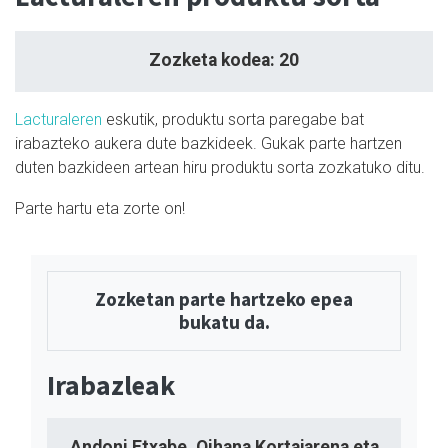
Zozketa kodea: 20
Lacturaleren
eskutik, produktu sorta paregabe bat
irabazteko aukera dute bazkideek. Gukak parte hartzen
duten bazkideen artean hiru produktu sorta zozkatuko ditu.
Parte hartu eta zorte on!
Zozketan parte hartzeko epea
bukatu da.
Irabazleak
Andoni Etxabe, Oihana Kortajarena eta