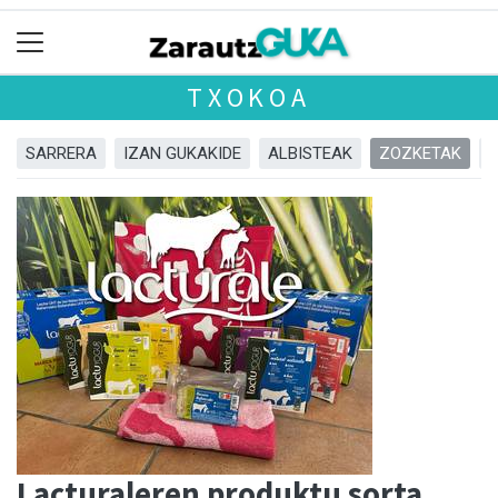
TXOKOA
SARRERA
IZAN GUKAKIDE
ALBISTEAK
ZOZKETAK
Lacturaleren produktu sorta