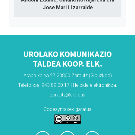
Jose Mari Lizarralde
UROLAKO KOMUNIKAZIO
TALDEA KOOP. ELK.
Araba kalea 27 20800 Zarautz (Gipuzkoa)
Telefonoa: 943 89 00 17 | Helbide elektronikoa:
zarautz@ukt.eus
Codesyntaxek garatua