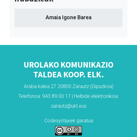
Amaia Igone Barea
UROLAKO KOMUNIKAZIO
TALDEA KOOP. ELK.
Araba kalea 27 20800 Zarautz (Gipuzkoa)
Telefonoa: 943 89 00 17 | Helbide elektronikoa:
zarautz@ukt.eus
Codesyntaxek garatua