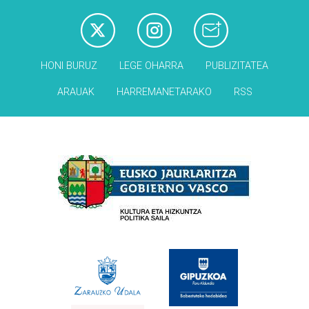
HONI BURUZ
LEGE OHARRA
PUBLIZITATEA
ARAUAK
HARREMANETARAKO
RSS
Babesleak