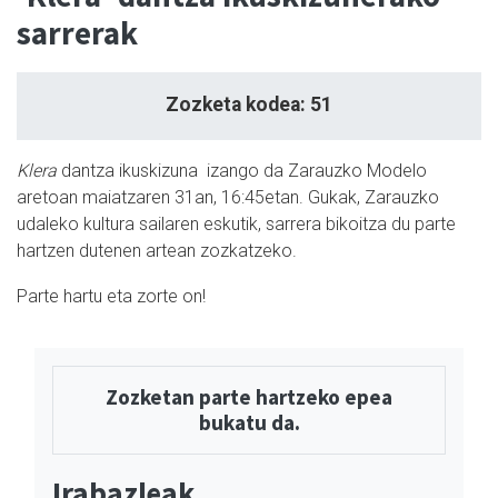
sarrerak
Zozketa kodea: 51
Klera
dantza ikuskizuna izango da Zarauzko Modelo
aretoan maiatzaren 31an, 16:45etan. Gukak, Zarauzko
udaleko kultura sailaren eskutik, sarrera bikoitza du parte
hartzen dutenen artean zozkatzeko.
Parte hartu eta zorte on!
Zozketan parte hartzeko epea
bukatu da.
Irabazleak