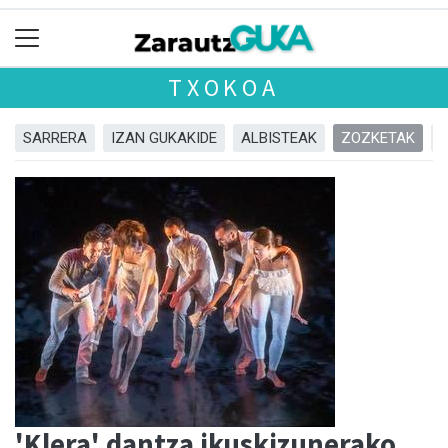
TXOKOA
SARRERA
IZAN GUKAKIDE
ALBISTEAK
ZOZKETAK
'Klera' dantza ikuskizunerako