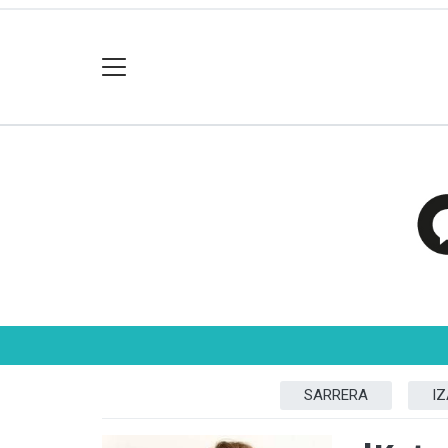
SARRERA
I