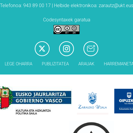
Telefonoa: 943 89 00 17 | Helbide elektronikoa: zarautz@ukt.eu
Codesyntaxek garatua
LEGE OHARRA
PUBLIZITATEA
ARAUAK
HARREMANET
Babesleak