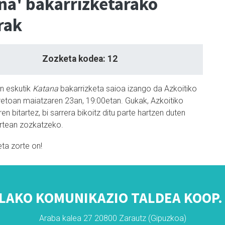
na' bakarrizketarako
rak
Zozketa kodea: 12
en eskutik
Katana
bakarrizketa saioa izango da Azkoitiko
retoan maiatzaren 23an, 19:00etan. Gukak, Azkoitiko
ren bitartez, bi sarrera bikoitz ditu parte hartzen duten
rtean zozkatzeko.
eta zorte on!
LAKO KOMUNIKAZIO TALDEA KOOP. 
Araba kalea 27 20800 Zarautz (Gipuzkoa)