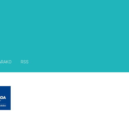
s
ARAKO
RSS