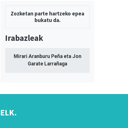
Zozketan parte hartzeko epea
bukatu da.
Irabazleak
Mirari Aranburu Peña eta Jon
Garate Larrañaga
ELK.