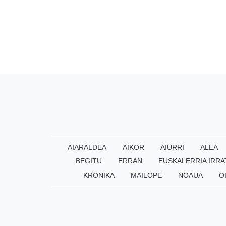
AIARALDEA
AIKOR
AIURRI
ALEA
BEGITU
ERRAN
EUSKALERRIA IRRA
KRONIKA
MAILOPE
NOAUA
O