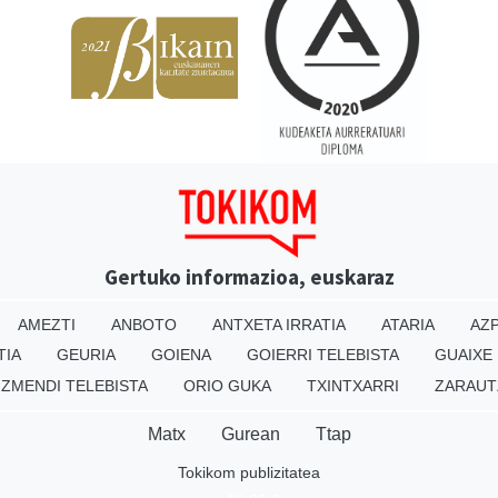
Gertuko informazioa, euskaraz
AMEZTI
ANBOTO
ANTXETA IRRATIA
ATARIA
AZP
TIA
GEURIA
GOIENA
GOIERRI TELEBISTA
GUAIXE
IZMENDI TELEBISTA
ORIO GUKA
TXINTXARRI
ZARAUT
Matx
Gurean
Ttap
Tokikom publizitatea