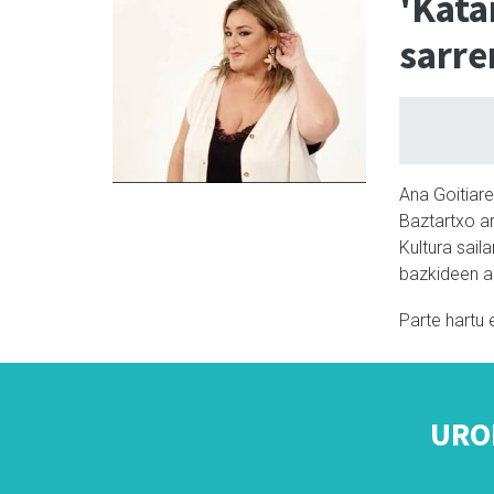
'Kata
sarre
Ana Goitiar
Baztartxo a
Kultura saila
bazkideen a
Parte hartu 
URO