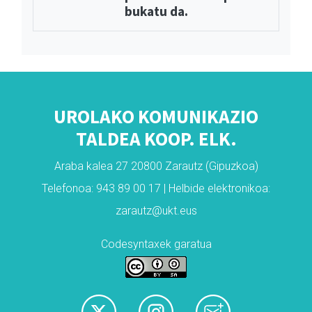
bukatu da.
UROLAKO KOMUNIKAZIO
TALDEA KOOP. ELK.
Araba kalea 27 20800 Zarautz (Gipuzkoa)
Telefonoa: 943 89 00 17 | Helbide elektronikoa:
zarautz@ukt.eus
Codesyntaxek garatua