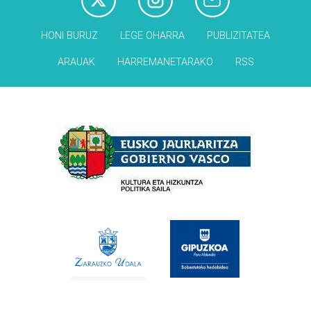
HONI BURUZ
LEGE OHARRA
PUBLIZITATEA
ARAUAK
HARREMANETARAKO
RSS
Babesleak