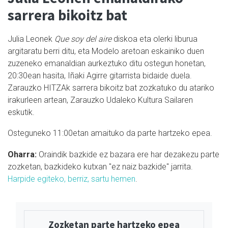
sarrera bikoitz bat
Julia Leonek
Que soy del aire
diskoa eta olerki liburua
argitaratu berri ditu, eta Modelo aretoan eskainiko duen
zuzeneko emanaldian aurkeztuko ditu ostegun honetan,
20:30ean hasita, Iñaki Agirre gitarrista bidaide duela.
Zarauzko HITZAk sarrera bikoitz bat zozkatuko du atariko
irakurleen artean, Zarauzko Udaleko Kultura Sailaren
eskutik.
Osteguneko 11:00etan amaituko da parte hartzeko epea.
Oharra:
Oraindik bazkide ez bazara ere har dezakezu parte
zozketan, bazkideko kutxan "ez naiz bazkide" jarrita.
Harpide egiteko, berriz, sartu hemen
.
Zozketan parte hartzeko epea