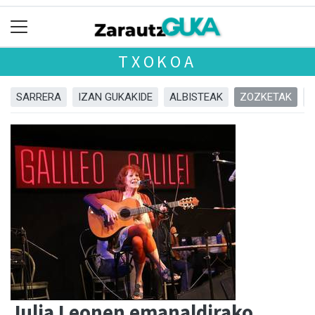
TXOKOA
SARRERA
IZAN GUKAKIDE
ALBISTEAK
ZOZKETAK
Julia Leonen emanaldirako