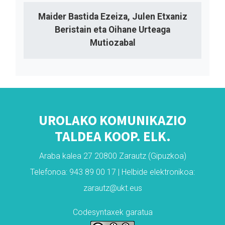
Maider Bastida Ezeiza, Julen Etxaniz
Beristain eta Oihane Urteaga
Mutiozabal
UROLAKO KOMUNIKAZIO
TALDEA KOOP. ELK.
Araba kalea 27 20800 Zarautz (Gipuzkoa)
Telefonoa: 943 89 00 17 | Helbide elektronikoa:
zarautz@ukt.eus
Codesyntaxek garatua