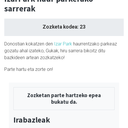
sarrerak
Zozketa kodea: 23
Donostian kokatzen den
Izar Park
haurrentzako parkeaz
gozatu ahal izateko, Gukak, hiru sarrera bikoitz ditu
bazkideen artean zozkatzeko!
Parte hartu eta zorte on!
Zozketan parte hartzeko epea
bukatu da.
Irabazleak