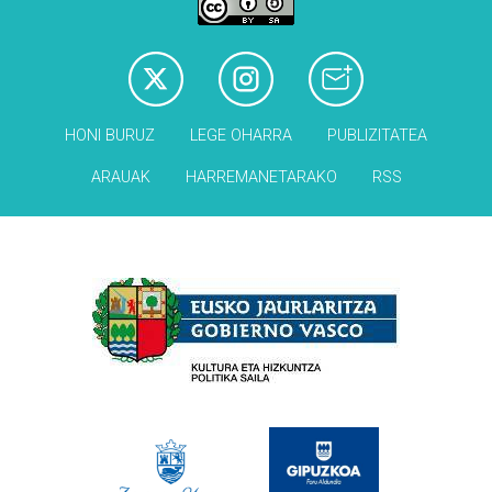
HONI BURUZ
LEGE OHARRA
PUBLIZITATEA
ARAUAK
HARREMANETARAKO
RSS
Babesleak