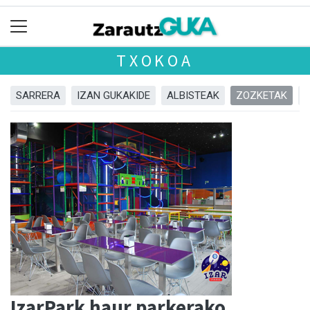
TXOKOA
SARRERA
IZAN GUKAKIDE
ALBISTEAK
ZOZKETAK
IzarPark haur parkerako