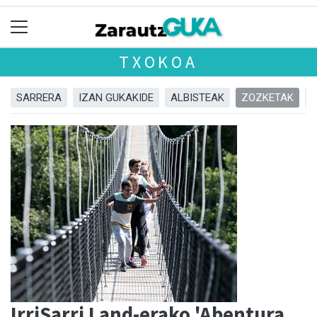
TXOKOA
SARRERA
IZAN GUKAKIDE
ALBISTEAK
ZOZKETAK
IrriSarri Land-erako 'Abentura