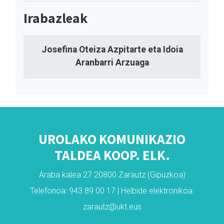
Irabazleak
Josefina Oteiza Azpitarte eta Idoia
Aranbarri Arzuaga
UROLAKO KOMUNIKAZIO
TALDEA KOOP. ELK.
Araba kalea 27 20800 Zarautz (Gipuzkoa)
Telefonoa: 943 89 00 17 | Helbide elektronikoa:
zarautz@ukt.eus