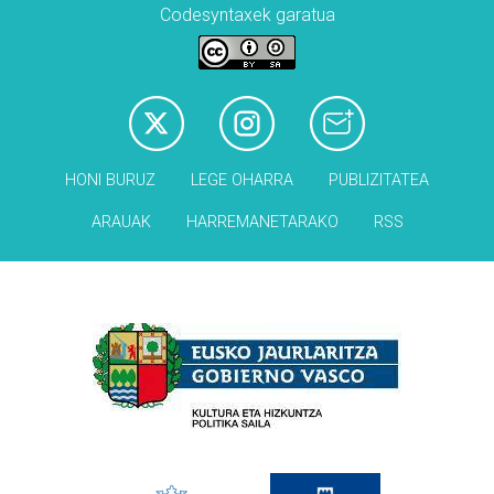
Codesyntaxek garatua
HONI BURUZ
LEGE OHARRA
PUBLIZITATEA
ARAUAK
HARREMANETARAKO
RSS
Babesleak