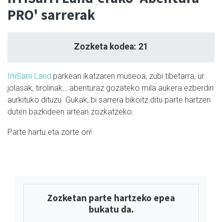
PRO' sarrerak
Zozketa kodea: 21
IrriSarri Land
parkean ikatzaren museoa, zubi tibetarra, ur
jolasak, tirolinak… abenturaz gozateko mila aukera ezberdin
aurkituko dituzu. Gukak, bi sarrera bikoitz ditu parte hartzen
duten bazkideen artean zozkatzeko.
Parte hartu eta zorte on!
Zozketan parte hartzeko epea
bukatu da.