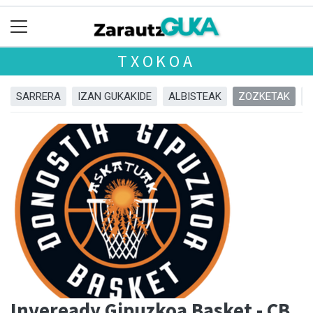
TXOKOA
SARRERA
IZAN GUKAKIDE
ALBISTEAK
ZOZKETAK
Inveready Gipuzkoa Basket - CB