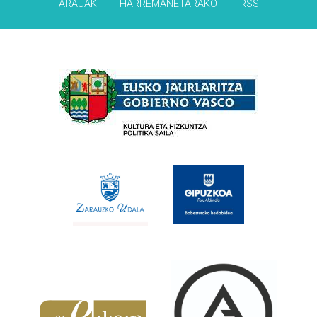
ARAUAK
HARREMANETARAKO
RSS
Babesleak