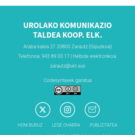
UROLAKO KOMUNIKAZIO
TALDEA KOOP. ELK.
Araba kalea 27 20800 Zarautz (Gipuzkoa)
Telefonoa: 943 89 00 17 | Helbide elektronikoa:
zarautz@ukt.eus
Codesyntaxek garatua
HONI BURUZ
LEGE OHARRA
PUBLIZITATEA