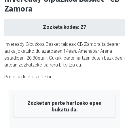
Zamora
Zozketa kodea: 27
Inveready Gipuzkoa Basket taldeak CB Zamora taldearen
aurka jokatuko du azaroaren 14ean, Amenabar Arena
estadioan, 20:30etan. Gukak, parte hartzen duten bazkideen
artean zozkatzeko sarrera bikoitza du.
Parte hartu eta zorte on!
Zozketan parte hartzeko epea
bukatu da.