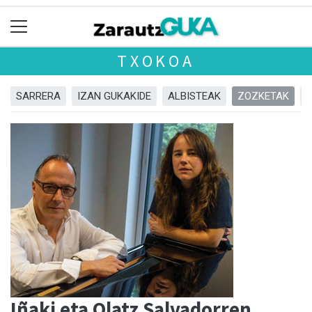
TXOKOA
SARRERA
IZAN GUKAKIDE
ALBISTEAK
ZOZKETAK
Iñaki eta Olatz Salvadorren