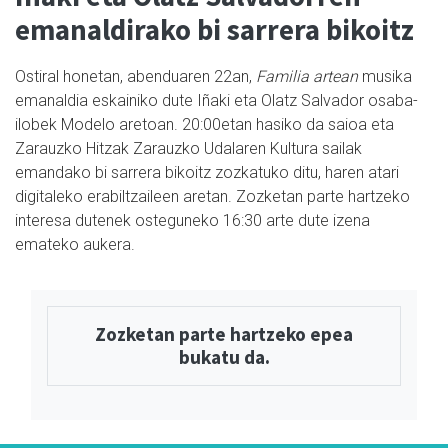
emanaldirako bi sarrera bikoitz
Ostiral honetan, abenduaren 22an,
Familia artean
musika
emanaldia eskainiko dute Iñaki eta Olatz Salvador osaba-
ilobek Modelo aretoan. 20:00etan hasiko da saioa eta
Zarauzko Hitzak Zarauzko Udalaren Kultura sailak
emandako bi sarrera bikoitz zozkatuko ditu, haren atari
digitaleko erabiltzaileen aretan. Zozketan parte hartzeko
interesa dutenek osteguneko 16:30 arte dute izena
emateko aukera.
Zozketan parte hartzeko epea
bukatu da.