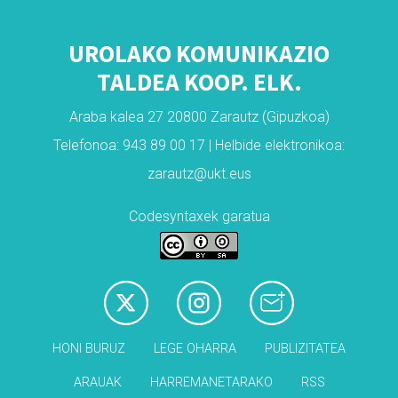
UROLAKO KOMUNIKAZIO
TALDEA KOOP. ELK.
Araba kalea 27 20800 Zarautz (Gipuzkoa)
Telefonoa: 943 89 00 17 | Helbide elektronikoa:
zarautz@ukt.eus
Codesyntaxek garatua
HONI BURUZ
LEGE OHARRA
PUBLIZITATEA
ARAUAK
HARREMANETARAKO
RSS