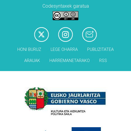
Codesyntaxek garatua
HONI BURUZ
LEGE OHARRA
PUBLIZITATEA
ARAUAK
HARREMANETARAKO
RSS
Babesleak