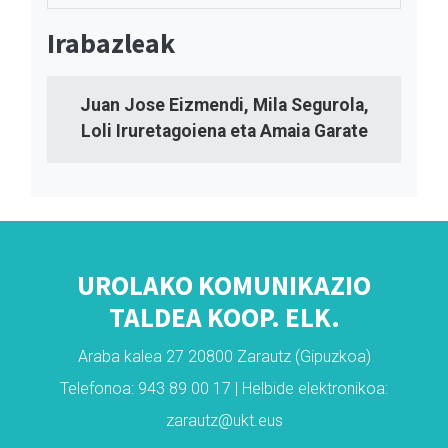
Irabazleak
Juan Jose Eizmendi, Mila Segurola,
Loli Iruretagoiena eta Amaia Garate
UROLAKO KOMUNIKAZIO
TALDEA KOOP. ELK.
Araba kalea 27 20800 Zarautz (Gipuzkoa)
Telefonoa: 943 89 00 17 | Helbide elektronikoa:
zarautz@ukt.eus