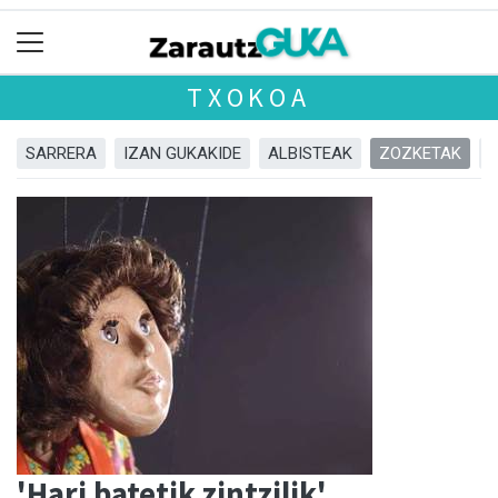
TXOKOA
SARRERA
IZAN GUKAKIDE
ALBISTEAK
ZOZKETAK
'Hari batetik zintzilik'