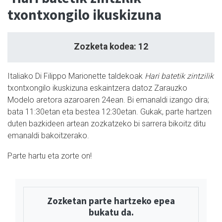
txontxongilo ikuskizuna
Zozketa kodea: 12
Italiako Di Filippo Marionette taldekoak
Hari batetik zintzilik
txontxongilo ikuskizuna eskaintzera datoz Zarauzko
Modelo aretora azaroaren 24ean. Bi emanaldi izango dira;
bata 11:30etan eta bestea 12:30etan. Gukak, parte hartzen
duten bazkideen artean zozkatzeko bi sarrera bikoitz ditu
emanaldi bakoitzerako.
Parte hartu eta zorte on!
Zozketan parte hartzeko epea
bukatu da.