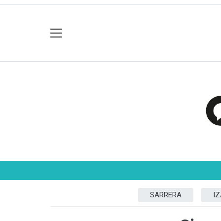
SARRERA
I