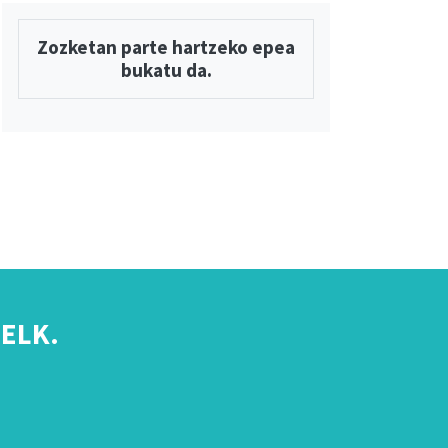
Zozketan parte hartzeko epea
bukatu da.
ELK.
s