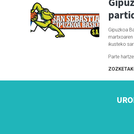
Gipuz
parti
Gipuzkoa Ba
martxoaren 
ikusteko sar
Parte hartz
ZOZKETAK
URO