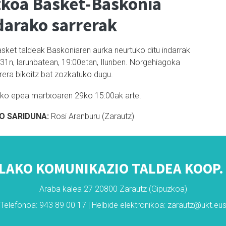
koa Basket-Baskonia
darako sarrerak
sket taldeak Baskoniaren aurka neurtuko ditu indarrak
31n, larunbatean, 19:00etan, Ilunben. Norgehiagoka
rera bikoitz bat zozkatuko dugu.
eko epea martxoaren 29ko 15:00ak arte.
O SARIDUNA:
Rosi Aranburu (Zarautz)
LAKO KOMUNIKAZIO TALDEA KOOP. 
Araba kalea 27 20800 Zarautz (Gipuzkoa)
Telefonoa: 943 89 00 17 | Helbide elektronikoa: zarautz@ukt.eu