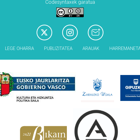
Codesyntaxek garatua
LEGE OHARRA
PUBLIZITATEA
ARAUAK
HARREMANET
Babesleak