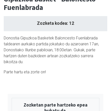
Fuenlabrada
Zozketa kodea: 12
Donostia Gipuzkoa Basketek Baloncesto Fuenlabrada
taldearen aurkako partida jokatuko du azaroaren 17an,
Donostiako Illunbe pabiloian, 18:00etan. Gukak, parte
hartzen duten bazkideen artean zozkatzeko sarrera
bikoitza du.
Parte hartu eta zorte on!
Zozketan parte hartzeko epea
bukatu da.