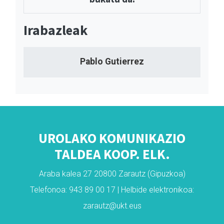
Irabazleak
Pablo Gutierrez
UROLAKO KOMUNIKAZIO
TALDEA KOOP. ELK.
Araba kalea 27 20800 Zarautz (Gipuzkoa)
Telefonoa: 943 89 00 17 | Helbide elektronikoa:
zarautz@ukt.eus