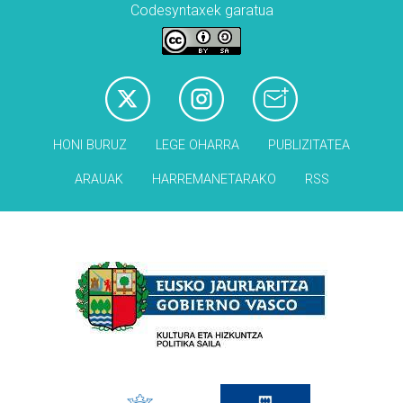
Codesyntaxek garatua
HONI BURUZ
LEGE OHARRA
PUBLIZITATEA
ARAUAK
HARREMANETARAKO
RSS
Babesleak