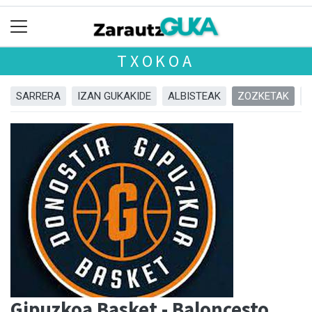
TXOKOA
SARRERA
IZAN GUKAKIDE
ALBISTEAK
ZOZKETAK
Gipuzkoa Basket - Baloncesto