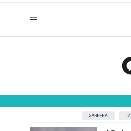
SARRERA
I