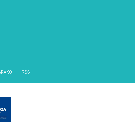
s
ARAKO
RSS