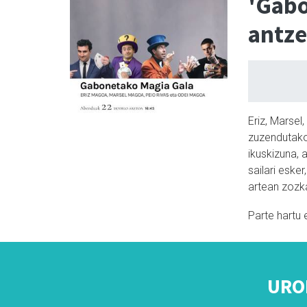
'Gabo
antze
Eriz, Marsel
zuzendutako
ikuskizuna,
sailari eske
artean zozk
Parte hartu 
URO