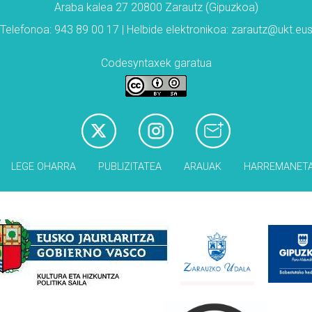
Araba kalea 27 20800 Zarautz (Gipuzkoa)
Telefonoa: 943 89 00 17 | Helbide elektronikoa: zarautz@ukt.eu
Codesyntaxek garatua
LEGE OHARRA
PUBLIZITATEA
ARAUAK
HARREMANET
Babesleak