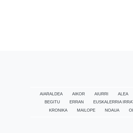
AIARALDEA
AIKOR
AIURRI
ALEA
BEGITU
ERRAN
EUSKALERRIA IRRA
KRONIKA
MAILOPE
NOAUA
O