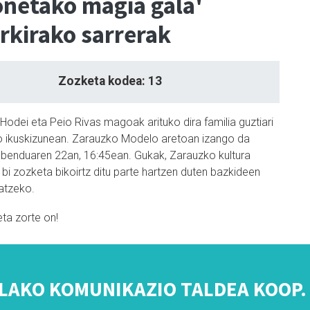
netako magia gala'
rkirako sarrerak
Zozketa kodea: 13
, Hodei eta Peio Rivas magoak arituko dira familia guztiari
 ikuskizunean. Zarauzko Modelo aretoan izango da
 abenduaren 22an, 16:45ean. Gukak, Zarauzko kultura
r, bi zozketa bikoirtz ditu parte hartzen duten bazkideen
atzeko.
eta zorte on!
LAKO KOMUNIKAZIO TALDEA KOOP. 