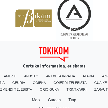
Gertuko informazioa, euskaraz
AMEZTI
ANBOTO
ANTXETA IRRATIA
ATARIA
AZP
TIA
GEURIA
GOIENA
GOIERRI TELEBISTA
GUAIXE
IZMENDI TELEBISTA
ORIO GUKA
TXINTXARRI
ZARAUT
Matx
Gurean
Ttap