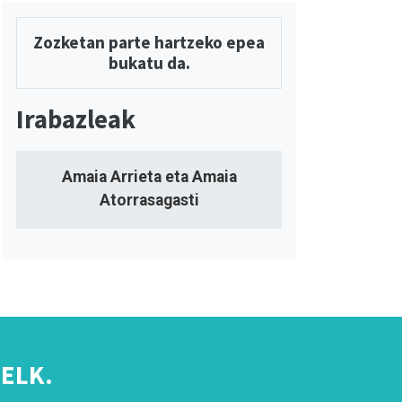
Zozketan parte hartzeko epea
bukatu da.
Irabazleak
Amaia Arrieta eta Amaia
Atorrasagasti
ELK.