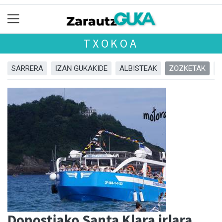
TXOKOA
SARRERA
IZAN GUKAKIDE
ALBISTEAK
ZOZKETAK
Donostiako Santa Klara irlara