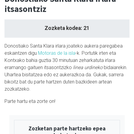
itsasontziz
Zozketa kodea: 21
Donostiako Santa Klara irlara joateko aukera paregabea
eskaintzen digu
Motoras de la isla
-k. Portutik irten eta
Kontxako bahia guztia 30 minutuan zeharkatuta irlara
eramango gaituen itsasontzizko
linea urdineko
bidaiarekin.
Uhartea bisitatzea edo ez aukerazkoa da. Gukak, sarrera
bikoitz bat du parte hartzen duten bazkideen artean
zozkatzeko.
Parte hartu eta zorte on!
Zozketan parte hartzeko epea