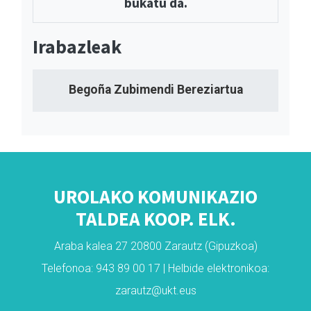
bukatu da.
Irabazleak
Begoña Zubimendi Bereziartua
UROLAKO KOMUNIKAZIO
TALDEA KOOP. ELK.
Araba kalea 27 20800 Zarautz (Gipuzkoa)
Telefonoa: 943 89 00 17 | Helbide elektronikoa:
zarautz@ukt.eus