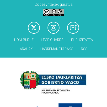
Codesyntaxek garatua
HONI BURUZ
LEGE OHARRA
PUBLIZITATEA
ARAUAK
HARREMANETARAKO
RSS
Babesleak