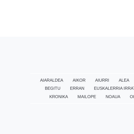
AIARALDEA
AIKOR
AIURRI
ALEA
BEGITU
ERRAN
EUSKALERRIA IRRA
KRONIKA
MAILOPE
NOAUA
O