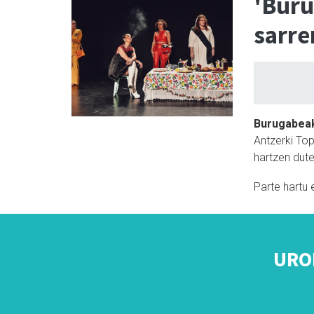
'Buru
sarre
Burugabea
Antzerki Top
hartzen dute
Parte hartu 
URO