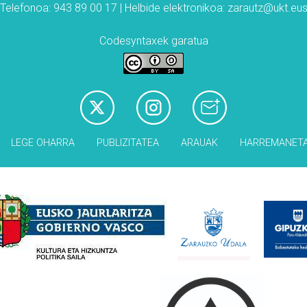
Telefonoa: 943 89 00 17 | Helbide elektronikoa: zarautz@ukt.eu
Codesyntaxek garatua
LEGE OHARRA
PUBLIZITATEA
ARAUAK
HARREMANET
Babesleak