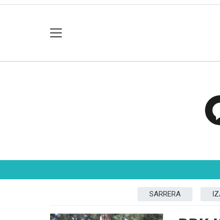
SARRERA
I