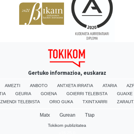
Gertuko informazioa, euskaraz
AMEZTI
ANBOTO
ANTXETA IRRATIA
ATARIA
AZP
TIA
GEURIA
GOIENA
GOIERRI TELEBISTA
GUAIXE
IZMENDI TELEBISTA
ORIO GUKA
TXINTXARRI
ZARAUT
Matx
Gurean
Ttap
Tokikom publizitatea
v16.25.0