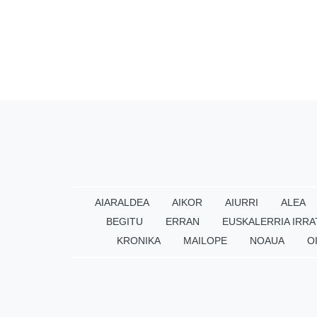
AIARALDEA
AIKOR
AIURRI
ALEA
BEGITU
ERRAN
EUSKALERRIA IRRA
KRONIKA
MAILOPE
NOAUA
O