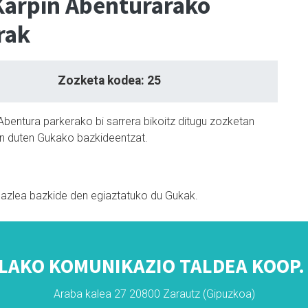
arpin Abenturarako
rak
Zozketa kodea: 25
bentura parkerako bi sarrera bikoitz ditugu zozketan
en duten Gukako bazkideentzat.
bazlea bazkide den egiaztatuko du Gukak.
LAKO KOMUNIKAZIO TALDEA KOOP. 
Araba kalea 27 20800 Zarautz (Gipuzkoa)