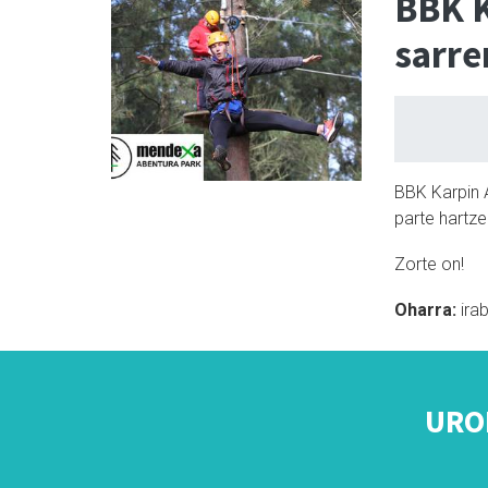
BBK K
sarre
BBK Karpin A
parte hartz
Zorte on!
Oharra:
ira
URO