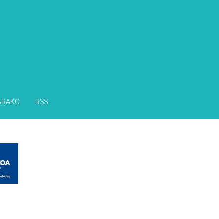
s
ARAKO
RSS