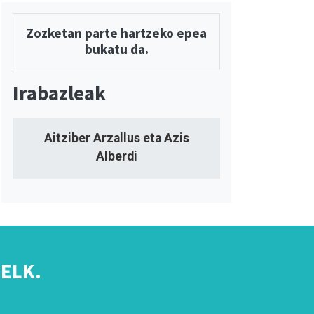
Zozketan parte hartzeko epea
bukatu da.
Irabazleak
Aitziber Arzallus eta Azis
Alberdi
ELK.