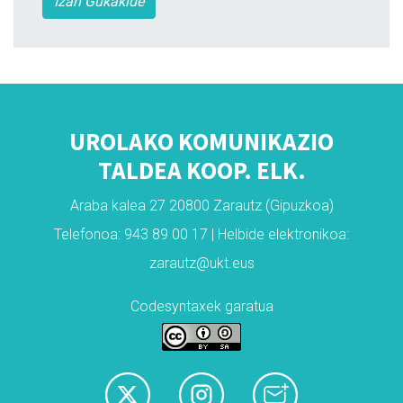
Izan Gukakide
UROLAKO KOMUNIKAZIO
TALDEA KOOP. ELK.
Araba kalea 27 20800 Zarautz (Gipuzkoa)
Telefonoa: 943 89 00 17 | Helbide elektronikoa:
zarautz@ukt.eus
Codesyntaxek garatua