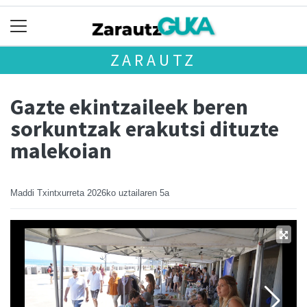
ZARAUTZ
Gazte ekintzaileek beren
sorkuntzak erakutsi dituzte
malekoian
Maddi Txintxurreta
2026ko uztailaren 5a