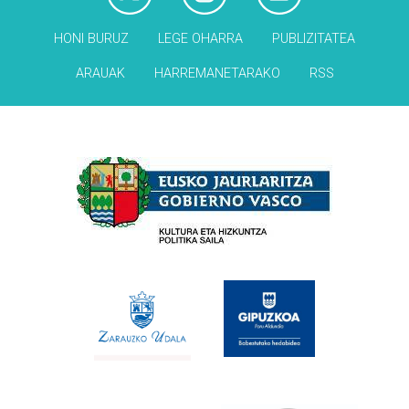
HONI BURUZ
LEGE OHARRA
PUBLIZITATEA
ARAUAK
HARREMANETARAKO
RSS
Babesleak