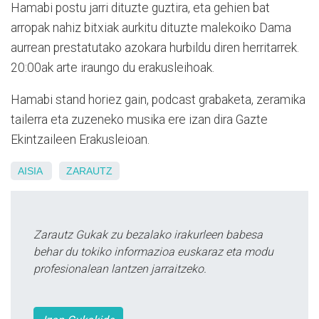
Hamabi postu jarri dituzte guztira, eta gehien bat
arropak nahiz bitxiak aurkitu dituzte malekoiko Dama
aurrean prestatutako azokara hurbildu diren herritarrek.
20:00ak arte iraungo du erakusleihoak.
Hamabi stand horiez gain, podcast grabaketa, zeramika
tailerra eta zuzeneko musika ere izan dira Gazte
Ekintzaileen Erakusleioan.
AISIA
ZARAUTZ
Zarautz Gukak zu bezalako irakurleen babesa
behar du tokiko informazioa euskaraz eta modu
profesionalean lantzen jarraitzeko.