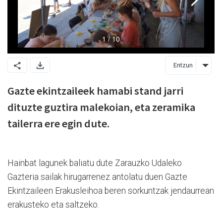
Entzun
Gazte ekintzaileek hamabi stand jarri
dituzte guztira malekoian, eta zeramika
tailerra ere egin dute.
Hainbat lagunek baliatu dute Zarauzko Udaleko
Gazteria sailak hirugarrenez antolatu duen Gazte
Ekintzaileen Erakusleihoa beren sorkuntzak jendaurrean
erakusteko eta saltzeko.