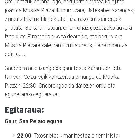
Ordu batzuk beranduago, herritarren marea kalejiran
joan da Musika Plazatik Iñurritzara, Ustekabe txarangak,
Zarautz'trik trikitilariek eta Lizarrako dultzaineroek
girotuta. Bertara iristean, erromeriaz gozatzeko aukera
izan dute Erromeria.eus taldearekin, eta berriro ere
Musika Plazara kalejiran itzuli aurretik, Larrain dantza
egin dute.
Gauerdira arte izango da gaur festa Zarautzen, eta,
tartean, Gozategik kontzertua emango du Musika
Plazan, 22:30. Ondorengoa da datozen ordu eta
egunetarako egitaraua:
Egitaraua:
Gaur, San Pelaio eguna
22:00.
Txosnetatik manifestazio feminista: