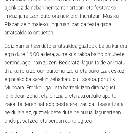
ajerik ez da nabari herritarren artean, eta festarako
irrikaz jarraitzen dute oraindik ere. Iñurritzan, Musika
Plazan zein malekoi inguruan izan da festa giroa
arratsaldeko orduetan.
Goiz xamar hasi dute arratsaldea gazteek: balsa karrera
egin dute 16:00 aldera, aurreikusitakoa baino ordubete
beranduago, hain zuzen. Bederatzi lagun talde animatu
dira karrera zoroan parte hartzera, eta bakoitzak eskuz
egindako balsarekin zeharkatu du itsasoa, portutik
Munoara. Eroriko ugari eta barreak izan dira nagusi
ibilbidean zehar, eta ontzia uretaratu orduko apurtu
zaion talderen bat edo beste ere izan da. Itsasertzera
heldu ala ez, guztiek bete dute helburua: lagunartean
ondo pasatzea, eta beroari aurre egitea.