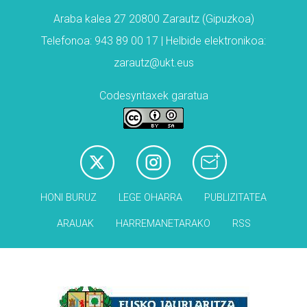
Araba kalea 27 20800 Zarautz (Gipuzkoa)
Telefonoa: 943 89 00 17 | Helbide elektronikoa:
zarautz@ukt.eus
Codesyntaxek garatua
HONI BURUZ
LEGE OHARRA
PUBLIZITATEA
ARAUAK
HARREMANETARAKO
RSS
Babesleak