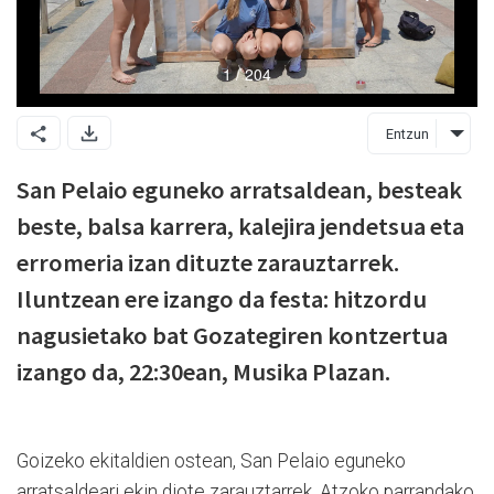
Entzun
San Pelaio eguneko arratsaldean, besteak
beste, balsa karrera, kalejira jendetsua eta
erromeria izan dituzte zarauztarrek.
Iluntzean ere izango da festa: hitzordu
nagusietako bat Gozategiren kontzertua
izango da, 22:30ean, Musika Plazan.
Goizeko ekitaldien ostean, San Pelaio eguneko
arratsaldeari ekin diote zarauztarrek. Atzoko parrandako