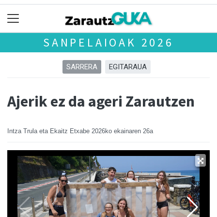
SANPELAIOAK 2026
SARRERA
EGITARAUA
Ajerik ez da ageri Zarautzen
Intza Trula eta Ekaitz Etxabe
2026ko ekainaren 26a