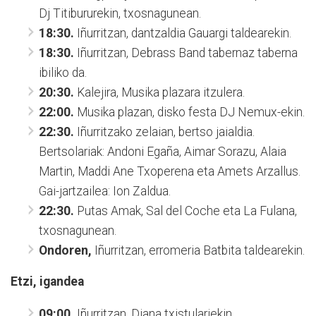
Dj Titibururekin, txosnagunean.
18:30.
Iñurritzan, dantzaldia Gauargi taldearekin.
18:30.
Iñurritzan, Debrass Band tabernaz taberna
ibiliko da.
20:30.
Kalejira, Musika plazara itzulera.
22:00.
Musika plazan, disko festa DJ Nemux-ekin.
22:30.
Iñurritzako zelaian, bertso jaialdia.
Bertsolariak: Andoni Egaña, Aimar Sorazu, Alaia
Martin, Maddi Ane Txoperena eta Amets Arzallus.
Gai-jartzailea: Ion Zaldua.
22:30.
Putas Amak, Sal del Coche eta La Fulana,
txosnagunean.
Ondoren,
Iñurritzan, erromeria Batbita taldearekin.
Etzi, igandea
09:00.
Iñurritzan, Diana txistulariekin.