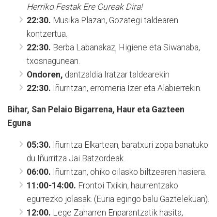
Herriko Festak Ere Gureak Dira!
22:30.
Musika Plazan, Gozategi taldearen
kontzertua.
22:30.
Berba Labanakaz, Higiene eta Siwanaba,
txosnagunean.
Ondoren,
dantzaldia Iratzar taldearekin
22:30.
Iñurritzan, erromeria Izer eta Alabierrekin.
Bihar, San Pelaio Bigarrena, Haur eta G
azteen
Eguna
05:30.
Iñurritza Elkartean, baratxuri zopa banatuko
du Iñurritza Jai Batzordeak.
06:00.
Iñurritzan, ohiko oilasko biltzearen hasiera.
11:00-14:00.
Frontoi Txikin, haurrentzako
egurrezko jolasak. (Euria egingo balu Gaztelekuan).
12:00.
Lege Zaharren Enparantzatik hasita,