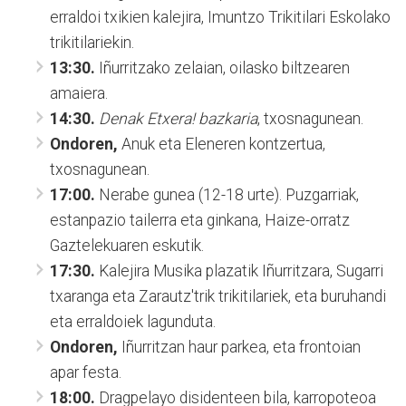
erraldoi txikien kalejira, Imuntzo Trikitilari Eskolako
trikitilariekin.
13:30.
Iñurritzako zelaian, oilasko biltzearen
amaiera.
14:30.
Denak Etxera! bazkaria
, txosnagunean.
Ondoren,
Anuk eta Eleneren kontzertua,
txosnagunean.
17:00.
Nerabe gunea (12-18 urte). Puzgarriak,
estanpazio tailerra eta ginkana, Haize-orratz
Gaztelekuaren eskutik.
17:30.
Kalejira Musika plazatik Iñurritzara, Sugarri
txaranga eta Zarautz'trik trikitilariek, eta buruhandi
eta erraldoiek lagunduta.
Ondoren,
Iñurritzan haur parkea, eta frontoian
apar festa.
18:00.
Dragpelayo disidenteen bila, karropoteoa