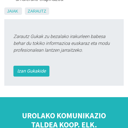
JAIAK
ZARAUTZ
Zarautz Gukak zu bezalako irakurleen babesa
behar du tokiko informazioa euskaraz eta modu
profesionalean lantzen jarraitzeko.
Izan Gukakide
UROLAKO KOMUNIKAZIO
TALDEA KOOP. ELK.