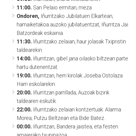
11:00.
San Pelaio ermitan, meza.
Ondoren,
Iñurritzako Jubilatuen Elkartean,
hamaiketakoa auzoko jubilatuentzat, Iñurritza Jai
Batzordeak eskainia.
11:30.
Iñurritzako zelaian, haur jolasak Txipristin
taldearekin.
14:00.
Iñurritzan, gibel jana oilasko biltzean parte
hartu dutenentzat.
19:00.
Iñurritzan, herri kirolak Joseba Ostolaza
Harri eskolarekin.
20:00.
Iñurritzan parrillada, Auzoak bizirik
taldearen eskutik.
22:00.
Iñurritzako zelaian kontzertuak: Alarma
Morea, Putzu Beltzean eta Bide Batez.
00:00.
Iñurritzan, Bandera jaistea, eta festen
amaierako txupinazoa.