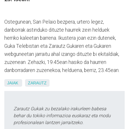
Ostegunean, San Pelaio bezpera, urtero legez,
danborrak astinduko dituzte haurrek zein helduek
herriko kaleetan barrena. Ikustera joan ezin dutenek,
Guka Telebistan eta Zarautz Gukaren eta Gukaren
webguneetan jarraitu ahal izango dituzte bi ekitaldiak,
zuzenean. Zehazki, 19:45ean hasiko da haurren
danborradaren zuzenekoa; helduena, berriz, 23:45ean.
JAIAK
ZARAUTZ
Zarautz Gukak zu bezalako irakurleen babesa
behar du tokiko informazioa euskaraz eta modu
profesionalean lantzen jarraitzeko.