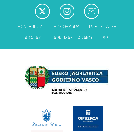
HONI BURUZ
LEGE OHARRA
PUBLIZITATEA
ARAUAK
HARREMANETARAKO
RSS
Babesleak