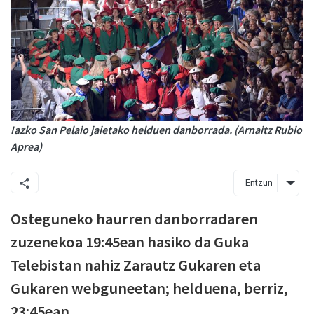
Iazko San Pelaio jaietako helduen danborrada. (Arnaitz Rubio
Aprea)
Entzun
Osteguneko haurren danborradaren
zuzenekoa 19:45ean hasiko da Guka
Telebistan nahiz Zarautz Gukaren eta
Gukaren webguneetan; helduena, berriz,
23:45ean.