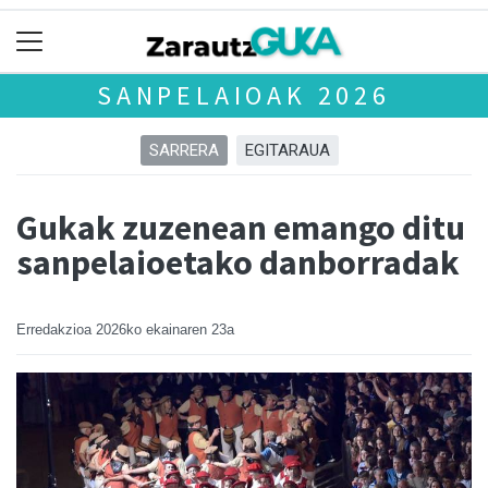
SANPELAIOAK 2026
SARRERA
EGITARAUA
Gukak zuzenean emango ditu
sanpelaioetako danborradak
Erredakzioa
2026ko ekainaren 23a