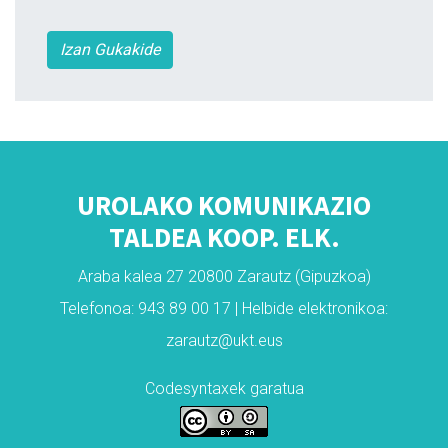
Izan Gukakide
UROLAKO KOMUNIKAZIO
TALDEA KOOP. ELK.
Araba kalea 27 20800 Zarautz (Gipuzkoa)
Telefonoa: 943 89 00 17 | Helbide elektronikoa:
zarautz@ukt.eus
Codesyntaxek garatua