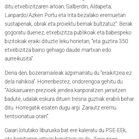
ditu etxebizitzaren arloan, Salberdin, Aldapeta,
Lanpardo/Azken Portu eta Irita bezalako eremuetan
sustapenak, obrak eta proiektu berriak bultzatuz". Berak
gogoratu duenez, etxebizitza publikoak eta babespeko
bizitokiak eraiki dituzte leku horietan, "eta guztira 350
etxebizitza baino gehiago daude martxan edo
aurreikusita".
Dena den, bozeramaileak azpimarratu du "eraikitzea ez
dela nahikoa". Horrenbestez, ondorengoa gehitu du:
"Alokairuaren prezioek jendea kanporatzen jarraitzen
badute, udalak eskura dituen tresna guztiak erabili behar
ditu. Horregatik esaten dugu argi: Zarautz eremu
tentsionatua orain".
Gaiari lotutako liburuxka bat ere kaleratu du PSE-EEk,