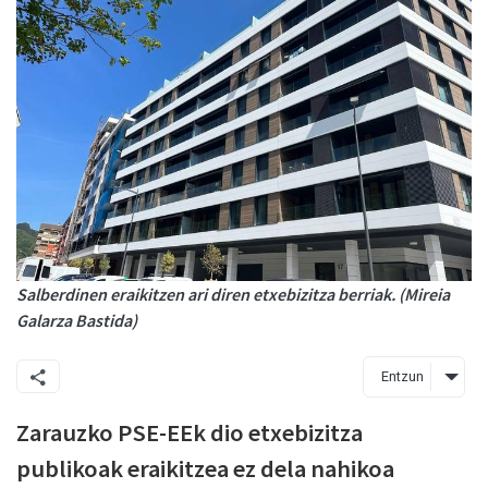
Salberdinen eraikitzen ari diren etxebizitza berriak. (Mireia
Galarza Bastida)
Entzun
Zarauzko PSE-EEk dio etxebizitza
publikoak eraikitzea ez dela nahikoa