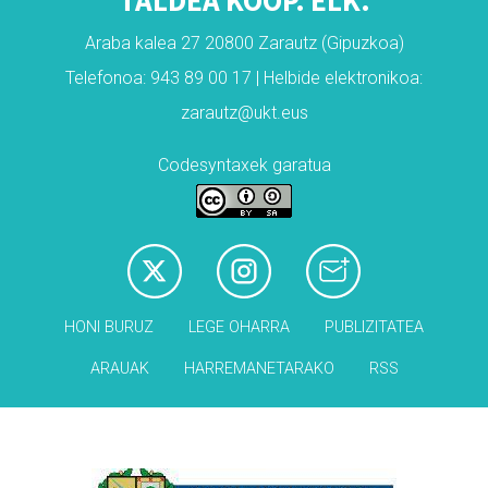
TALDEA KOOP. ELK.
Araba kalea 27 20800 Zarautz (Gipuzkoa)
Telefonoa: 943 89 00 17 | Helbide elektronikoa:
zarautz@ukt.eus
Codesyntaxek garatua
HONI BURUZ
LEGE OHARRA
PUBLIZITATEA
ARAUAK
HARREMANETARAKO
RSS
Babesleak