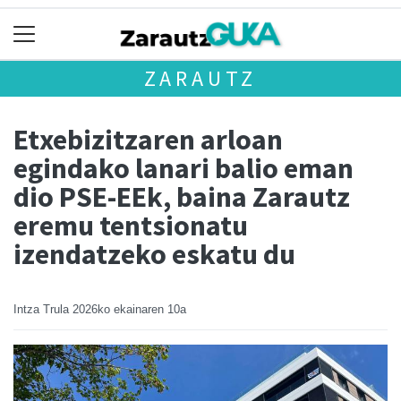
ZARAUTZ
Etxebizitzaren arloan
egindako lanari balio eman
dio PSE-EEk, baina Zarautz
eremu tentsionatu
izendatzeko eskatu du
Intza Trula
2026ko ekainaren 10a