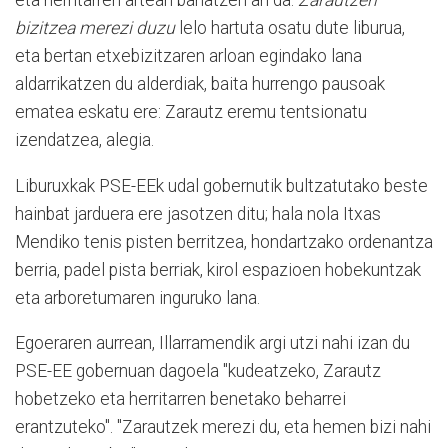
eta herritarren artean banatzen ari da.
Zarautzen
bizitzea merezi duzu
lelo hartuta osatu dute liburua,
eta bertan etxebizitzaren arloan egindako lana
aldarrikatzen du alderdiak, baita hurrengo pausoak
ematea eskatu ere: Zarautz eremu tentsionatu
izendatzea, alegia.
Liburuxkak PSE-EEk udal gobernutik bultzatutako beste
hainbat jarduera ere jasotzen ditu; hala nola Itxas
Mendiko tenis pisten berritzea, hondartzako ordenantza
berria, padel pista berriak, kirol espazioen hobekuntzak
eta arboretumaren inguruko lana.
Egoeraren aurrean, Illarramendik argi utzi nahi izan du
PSE-EE gobernuan dagoela "kudeatzeko, Zarautz
hobetzeko eta herritarren benetako beharrei
erantzuteko". "Zarautzek merezi du, eta hemen bizi nahi