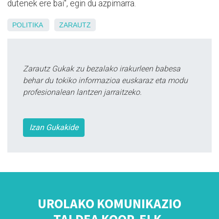
dutenek ere bai", egin du azpimarra.
POLITIKA
ZARAUTZ
Zarautz Gukak zu bezalako irakurleen babesa
behar du tokiko informazioa euskaraz eta modu
profesionalean lantzen jarraitzeko.
Izan Gukakide
UROLAKO KOMUNIKAZIO