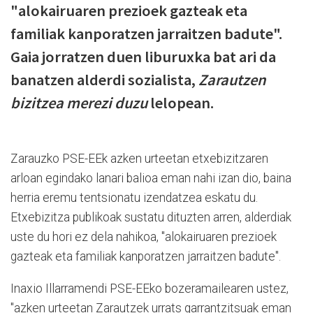
"alokairuaren prezioek gazteak eta
familiak kanporatzen jarraitzen badute".
Gaia jorratzen duen liburuxka bat ari da
banatzen alderdi sozialista,
Zarautzen
bizitzea merezi duzu
lelopean.
Zarauzko PSE-EEk azken urteetan etxebizitzaren
arloan egindako lanari balioa eman nahi izan dio, baina
herria eremu tentsionatu izendatzea eskatu du.
Etxebizitza publikoak sustatu dituzten arren, alderdiak
uste du hori ez dela nahikoa, "alokairuaren prezioek
gazteak eta familiak kanporatzen jarraitzen badute".
Inaxio Illarramendi PSE-EEko bozeramailearen ustez,
"azken urteetan Zarautzek urrats garrantzitsuak eman