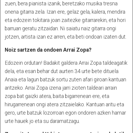
zuen, bera pianista izanik, beretzako musika tresna
onena gitarra zela. Izan ere, gelaz gela, kalera, mendira
eta edozein tokitara joan zaitezke gitarrarekin, eta hori
barruan geratu zitzaidan. Ni saiatu naiz gitarra ongi
jotzen, artista izan ez arren, eta beti ondoan izaten dut.
Noiz sartzen da ondoen Arrai Zopa?
Edozein ordutan! Badakit galdera Arrai Zopa taldeagatik
dela, eta esan behar dut aurten 34 urte bete dituela.
Anaia eta lagun batzuk sortu zuten afari giroan kantuan
aritzeko. Arrai Zopa izena jarri zioten taldeari arrain
zopa bat gaizki atera, baita bigarrenean ere, eta
hirugarrenean ongi atera zitzaielako. Kantuan aritu eta
gero, urte batzuk lozorroan egon ondoren azken hamar
urte hauek jo eta su daramatzagu.