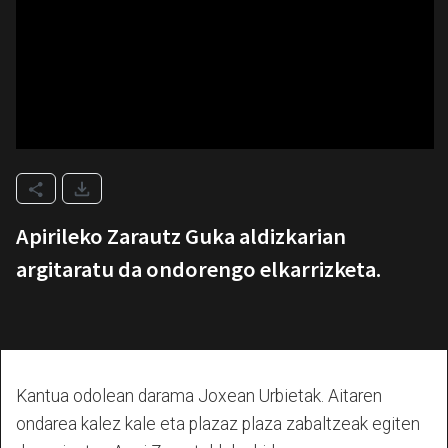
Apirileko Zarautz Guka aldizkarian
argitaratu da ondorengo elkarrizketa.
Kantua odolean darama Joxean Urbietak. Aitaren
ondarea kalez kale eta plazaz plaza zabaltzeak egiten