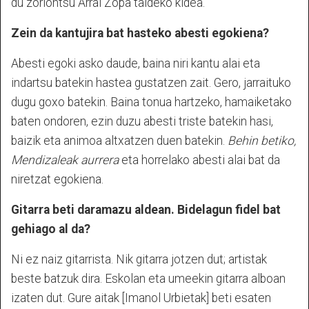
du zoriontsu Arrai Zopa taldeko kidea.
Zein da kantujira bat hasteko abesti egokiena?
Abesti egoki asko daude, baina niri kantu alai eta
indartsu batekin hastea gustatzen zait. Gero, jarraituko
dugu goxo batekin. Baina tonua hartzeko, hamaiketako
baten ondoren, ezin duzu abesti triste batekin hasi,
baizik eta animoa altxatzen duen batekin.
Behin betiko,
Mendizaleak aurrera
eta horrelako abesti alai bat da
niretzat egokiena.
Gitarra beti daramazu aldean. Bidelagun fidel bat
gehiago al da?
Ni ez naiz gitarrista. Nik gitarra jotzen dut; artistak
beste batzuk dira. Eskolan eta umeekin gitarra alboan
izaten dut. Gure aitak [Imanol Urbietak] beti esaten