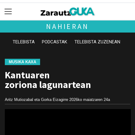
NAHIERAN
TELEBISTA
PODCASTAK
TELEBISTA ZUZENEAN
MUSIKA KAXA
Kantuaren
zoriona lagunartean
Aritz Mutiozabal eta Gorka Eizagirre
2026ko maiatzaren 24a