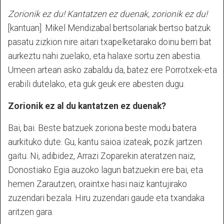
Zorionik ez du! Kantatzen ez duenak, zorionik ez du!
[kantuan]. Mikel Mendizabal bertsolariak bertso batzuk
pasatu zizkion nire aitari txapelketarako doinu berri bat
aurkeztu nahi zuelako, eta halaxe sortu zen abestia.
Umeen artean asko zabaldu da, batez ere Porrotxek-eta
erabili dutelako, eta guk geuk ere abesten dugu.
Zorionik ez al du kantatzen ez duenak?
Bai, bai. Beste batzuek zoriona beste modu batera
aurkituko dute. Gu, kantu saioa izateak, pozik jartzen
gaitu. Ni, adibidez, Arrazi Zoparekin ateratzen naiz,
Donostiako Egia auzoko lagun batzuekin ere bai, eta
hemen Zarautzen, oraintxe hasi naiz kantujirako
zuzendari bezala. Hiru zuzendari gaude eta txandaka
aritzen gara.