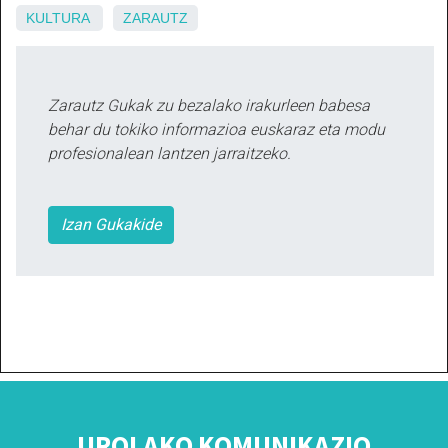
KULTURA
ZARAUTZ
Zarautz Gukak zu bezalako irakurleen babesa
behar du tokiko informazioa euskaraz eta modu
profesionalean lantzen jarraitzeko.
Izan Gukakide
UROLAKO KOMUNIKAZIO