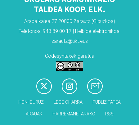
TALDEA KOOP. ELK.
Araba kalea 27 20800 Zarautz (Gipuzkoa)
Telefonoa: 943 89 00 17 | Helbide elektronikoa:
zarautz@ukt.eus
Codesyntaxek garatua
HONI BURUZ
LEGE OHARRA
PUBLIZITATEA
ARAUAK
HARREMANETARAKO
RSS
Babesleak