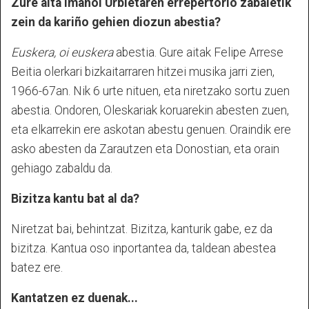
Zure aita Imanol Urbietaren errepertorio zabaletik
zein da kariño gehien diozun abestia?
Euskera, oi euskera
abestia. Gure aitak Felipe Arrese
Beitia olerkari bizkaitarraren hitzei musika jarri zien,
1966-67an. Nik 6 urte nituen, eta niretzako sortu zuen
abestia. Ondoren, Oleskariak koruarekin abesten zuen,
eta elkarrekin ere askotan abestu genuen. Oraindik ere
asko abesten da Zarautzen eta Donostian, eta orain
gehiago zabaldu da.
Bizitza kantu bat al da?
Niretzat bai, behintzat. Bizitza, kanturik gabe, ez da
bizitza. Kantua oso inportantea da, taldean abestea
batez ere.
Kantatzen ez duenak...