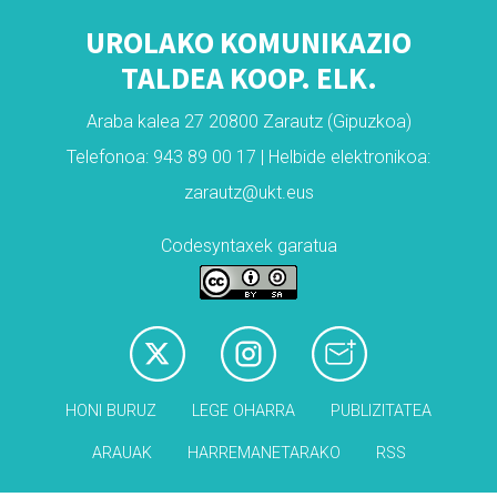
UROLAKO KOMUNIKAZIO
TALDEA KOOP. ELK.
Araba kalea 27 20800 Zarautz (Gipuzkoa)
Telefonoa: 943 89 00 17 | Helbide elektronikoa:
zarautz@ukt.eus
Codesyntaxek garatua
HONI BURUZ
LEGE OHARRA
PUBLIZITATEA
ARAUAK
HARREMANETARAKO
RSS