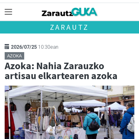
ZARAUTZ
2026/07/25
10:30ean
AZOKA
Azoka: Nahia Zarauzko
artisau elkartearen azoka