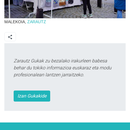
MALEKOIA,
ZARAUTZ
Zarautz Gukak zu bezalako irakurleen babesa
behar du tokiko informazioa euskaraz eta modu
profesionalean lantzen jarraitzeko.
Izan Gukakide