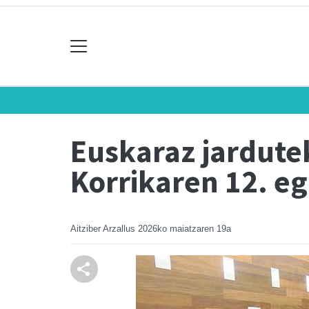
Euskaraz jardute
Korrikaren 12. 
Aitziber Arzallus
2026ko maiatzaren 19a