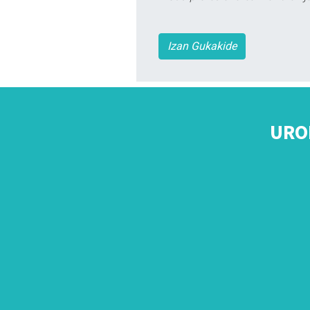
Izan Gukakide
URO