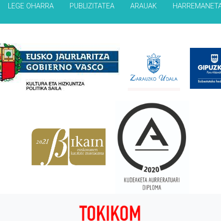
LEGE OHARRA
PUBLIZITATEA
ARAUAK
HARREMANET
Babesleak