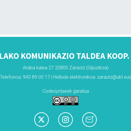
LAKO KOMUNIKAZIO TALDEA KOOP. 
Araba kalea 27 20800 Zarautz (Gipuzkoa)
Telefonoa: 943 89 00 17 | Helbide elektronikoa: zarautz@ukt.eu
Codesyntaxek garatua