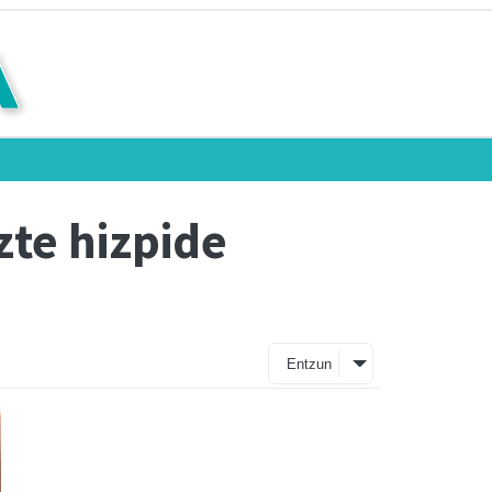
zte hizpide
Entzun