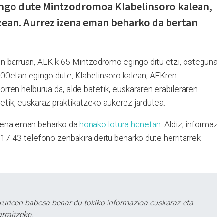
ingo dute Mintzodromoa
Klabelinsoro kalean
,
zean
. Aurrez izena eman beharko da bertan
n barruan, AEK-k 65 Mintzodromo egingo ditu etzi, osteguna
:00etan egingo dute,
Klabelinsoro kalean
,
AEKren
horren helburua da, alde batetik, euskararen erabileraren
etik, euskaraz praktikatzeko aukerez jardutea.
zena eman beharko da
honako lotura honetan
. Aldiz, informa
 17 43
telefono zenbakira deitu beharko dute herritarrek.
kurleen babesa behar du tokiko informazioa euskaraz eta
rraitzeko.