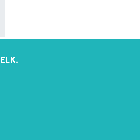
ELK.
s