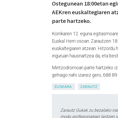
Ostegunean 18:00etan eg
AEKren euskaltegiaren at
parte hartzeko.
Korrikaren 12. eguna egitasmoare
Euskal Herri osoan. Zarautzen 18
euskaltegiaren atzean
. Hitzordu 
inguruan hausnartzea da, eta best
Mintzodromoan parte hartzeko i
gehiago nahi izanez gero,
688 89
EUSKARA
ZARAUTZ
Zarautz Gukak zu bezalako ira
modu profesionalean lantzen ja