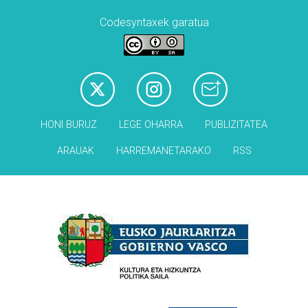
Codesyntaxek garatua
HONI BURUZ
LEGE OHARRA
PUBLIZITATEA
ARAUAK
HARREMANETARAKO
RSS
Babesleak