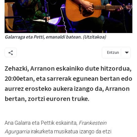
Galarraga eta Petti, emanaldi batean. (Utzitakoa)
Entzun
Zehazki, Arranon eskainiko dute hitzordua,
20:00etan, eta sarrerak egunean bertan edo
aurrez erosteko aukera izango da, Arranon
bertan, zortzi euroren truke.
Ana Galarra eta Pettik eskainita,
Frankestein
Agurgarria
irakurketa musikatua izango da etzi