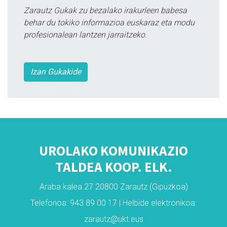
Zarautz Gukak zu bezalako irakurleen babesa
behar du tokiko informazioa euskaraz eta modu
profesionalean lantzen jarraitzeko.
Izan Gukakide
UROLAKO KOMUNIKAZIO
TALDEA KOOP. ELK.
Araba kalea 27 20800 Zarautz (Gipuzkoa)
Telefonoa: 943 89 00 17 | Helbide elektronikoa:
zarautz@ukt.eus