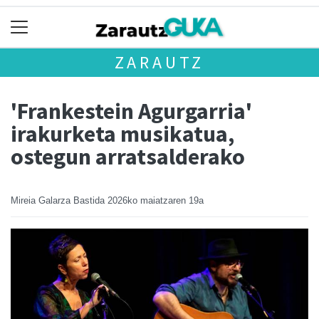
ZARAUTZ
'Frankestein Agurgarria'
irakurketa musikatua,
ostegun arratsalderako
Mireia Galarza Bastida
2026ko maiatzaren 19a