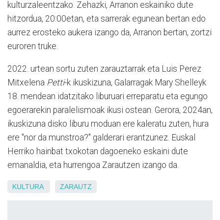
kulturzaleentzako. Zehazki, Arranon eskainiko dute
hitzordua, 20:00etan, eta sarrerak egunean bertan edo
aurrez erosteko aukera izango da, Arranon bertan, zortzi
euroren truke.
2022. urtean sortu zuten zarauztarrak eta Luis Perez
Mitxelena
Petti
-k ikuskizuna, Galarragak Mary Shelleyk
18. mendean idatzitako liburuari erreparatu eta egungo
egoerarekin paralelismoak ikusi ostean. Gerora, 2024an,
ikuskizuna disko liburu moduan ere kaleratu zuten, hura
ere "nor da munstroa?" galderari erantzunez. Euskal
Herriko hainbat txokotan dagoeneko eskaini dute
emanaldia, eta hurrengoa Zarautzen izango da.
KULTURA
ZARAUTZ