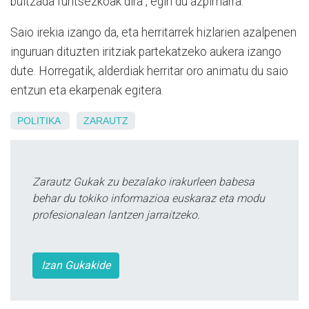
bultzada funtsezkoak dira", egin du azpimarra.
Saio irekia izango da, eta herritarrek hizlarien azalpenen
inguruan dituzten iritziak partekatzeko aukera izango
dute. Horregatik, alderdiak herritar oro animatu du saio
entzun eta ekarpenak egitera.
POLITIKA
ZARAUTZ
Zarautz Gukak zu bezalako irakurleen babesa
behar du tokiko informazioa euskaraz eta modu
profesionalean lantzen jarraitzeko.
Izan Gukakide