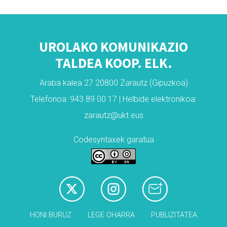
UROLAKO KOMUNIKAZIO
TALDEA KOOP. ELK.
Araba kalea 27 20800 Zarautz (Gipuzkoa)
Telefonoa: 943 89 00 17 | Helbide elektronikoa:
zarautz@ukt.eus
Codesyntaxek garatua
HONI BURUZ
LEGE OHARRA
PUBLIZITATEA