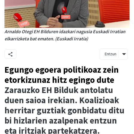
Arnaldo Otegi EH Bilduren idazkari nagusia Euskadi Irratian
elkarrizketa bat ematen. (Euskadi Irratia)
Entzun
Egungo egoera politikoaz zein
etorkizunaz hitz egingo dute
Zarauzko EH Bilduk antolatu
duen saioa irekian. Koalizioak
herritar guztiak gonbidatu ditu
bi hizlarien azalpenak entzun
eta iritziak partekatzera.