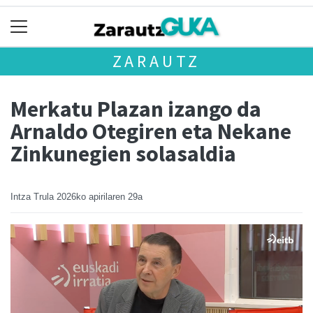
ZARAUTZ
Merkatu Plazan izango da
Arnaldo Otegiren eta Nekane
Zinkunegien solasaldia
Intza Trula
2026ko apirilaren 29a