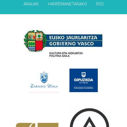
ARAUAK
HARREMANETARAKO
RSS
Babesleak