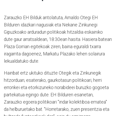
Zarauzko EH Bilduk antolatuta, Arnaldo Otegi EH
Bilduren idazkari nagusiak eta Nekane Zinkunegi
Gipuzkoako arduradun politikoak hitzaldia eskainiko
dute gaur arratsaldean, 18:30ean hasita. Hasiera batean
Plaza Gorrian egitekoak ziren, baina eguraldi txarra
iragarrita dagoenez, Markatu Plazako lehen solairura
lekualdatuko dute.
Hainbat ertz ukituko dituzte Otegik eta Zinkunegik
hitzorduan; esaterako, gaurkotasun politikoari, herri
erronkei eta etorkizuneko norabideei buruzko gogoeta
partekatua egingo dute. EH Bilduren esanetan,
Zarauzko egoera politikoari "indar kolektiboa ematea"
da helburuetako bat. "Horretarako, zuen presentzia eta