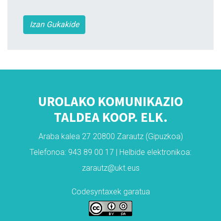
Izan Gukakide
UROLAKO KOMUNIKAZIO
TALDEA KOOP. ELK.
Araba kalea 27 20800 Zarautz (Gipuzkoa)
Telefonoa: 943 89 00 17 | Helbide elektronikoa:
zarautz@ukt.eus
Codesyntaxek garatua