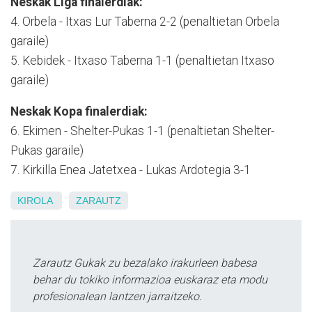
Neskak Liga finalerdiak:
4. Orbela - Itxas Lur Taberna 2-2 (penaltietan Orbela
garaile)
5. Kebidek - Itxaso Taberna 1-1 (penaltietan Itxaso
garaile)
Neskak Kopa finalerdiak:
6. Ekimen - Shelter-Pukas 1-1 (penaltietan Shelter-
Pukas garaile)
7. Kirkilla Enea Jatetxea - Lukas Ardotegia 3-1
KIROLA
ZARAUTZ
Zarautz Gukak zu bezalako irakurleen babesa
behar du tokiko informazioa euskaraz eta modu
profesionalean lantzen jarraitzeko.