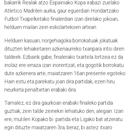
bakarrik Realak atzo Espainiako Kopa irabazi zuelako
Atletico Madrilen aurka, gaur eguerdian Hondartzako
Futbol Txapelketako finalerdian izan direlako jokoan,
helduen mailan zein eskolartekoen artean.
Helduen kasuan, norgehiagoka borrokatuak jokatuak
dituzten lehiaketaren azkenaurreko txanpara iritsi diren
taldeek. Ezbairik gabe, finalerako txartela lortzea ez da
inolaz ere erraza izan inorentzat, eta gogotik borrokatu
dute azkenera arte, maiatzaren 16an presente egoteko.
Hain estu eta parekatu joan dira partidak, ezen hiru
neurketa penaltietan erabaki dira.
Tamalez, ez dira gaurkoan erabaki finaleko partida
guztiak, zein talde zeinekin lehiatuko den, alegian. Izan
ere, mutilen Kopako bi partida eta Ligako bat atzeratu
egin dituzte maiatzaren 3ra; beraz, bi astez itxaro