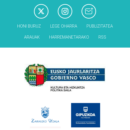
HONI BURUZ
LEGE OHARRA
PUBLIZITATEA
ARAUAK
HARREMANETARAKO
RSS
Babesleak