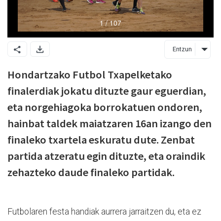
Entzun
Hondartzako Futbol Txapelketako
finalerdiak jokatu dituzte gaur eguerdian,
eta norgehiagoka borrokatuen ondoren,
hainbat taldek maiatzaren 16an izango den
finaleko txartela eskuratu dute. Zenbat
partida atzeratu egin dituzte, eta oraindik
zehazteko daude finaleko partidak.
Futbolaren festa handiak aurrera jarraitzen du, eta ez