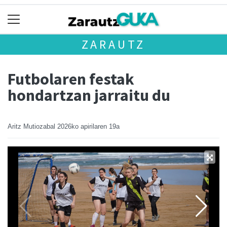
ZARAUTZ
Futbolaren festak
hondartzan jarraitu du
Aritz Mutiozabal
2026ko apirilaren 19a