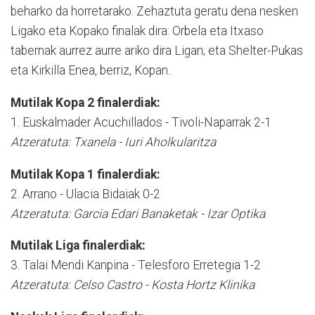
beharko da horretarako. Zehaztuta geratu dena nesken
Ligako eta Kopako finalak dira: Orbela eta Itxaso
tabernak aurrez aurre ariko dira Ligan; eta Shelter-Pukas
eta Kirkilla Enea, berriz, Kopan.
Mutilak Kopa 2 finalerdiak:
1. Euskalmader Acuchillados - Tivoli-Naparrak 2-1
Atzeratuta: Txanela - Iuri Aholkularitza
Mutilak Kopa 1 finalerdiak:
2. Arrano - Ulacia Bidaiak 0-2
Atzeratuta: Garcia Edari Banaketak - Izar Optika
Mutilak Liga finalerdiak:
3. Talai Mendi Kanpina - Telesforo Erretegia 1-2
Atzeratuta: Celso Castro - Kosta Hortz Klinika