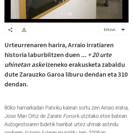
Entzun
Urteurrenaren harira, Arraio irratiaren
historia laburbiltzen duen
... + 20 urte
uhinetan aske
izeneko erakusketa zabaldu
dute Zarauzko Garoa liburu dendan eta 310
dendan.
80ko hamarkadan Patxiku kalean sortu zen Arraio irratia,
Jose Mari Ortiz de Zarate
Fonsi
-k utzitako etxe batean.
Autogestioaren bidetik hainbat urtez uhinak astindu
ondoren, lozorro luzean murgildu zen. 2006an,