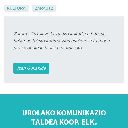
KULTURA
ZARAUTZ
Zarautz Gukak zu bezalako irakurleen babesa
behar du tokiko informazioa euskaraz eta modu
profesionalean lantzen jarraitzeko.
Izan Gukakide
UROLAKO KOMUNIKAZIO
TALDEA KOOP. ELK.