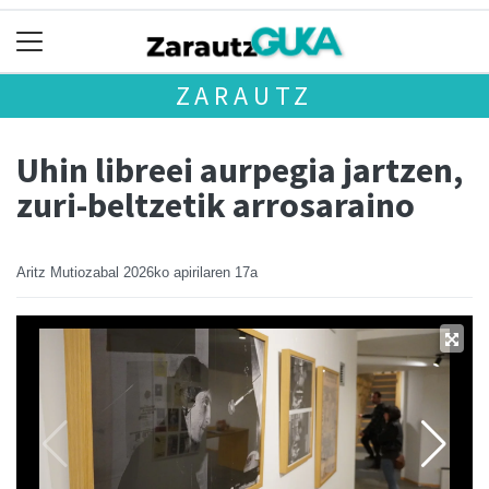
ZARAUTZ
Uhin libreei aurpegia jartzen,
zuri-beltzetik arrosaraino
Aritz Mutiozabal
2026ko apirilaren 17a