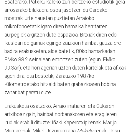
Esaterako, Patxiku kaleko zuri-beltzeko estudiotik gela
arrosarako bilakaera osoa jasotzen du Garoako
mostrak: urte hauetan guztietan Arraioko
mikrofonoetatik igaro diren hamaika herritarren
aurpegiek argitzen dute espazioa. Bitxiak diren edo
ikusleari deigarriak egingo zaizkion hainbat gauza ere
badira erakusketan; alde batetik, 80ko hamarkadan
FMko 88.2 seinalean emititzen zuten (egun, FMko
99.3an), eta hori agerian uzten duten kartelak eta afixak
ageri dira; eta bestetik, Zarauzko 1987ko
Kilometroetako hitzaldi baten grabazioaren bobina
zahar bat paratu dute.
Erakusketa osatzeko, Arraio irratiaren eta Gukaren
artxiboaz gain, hainbat norbanakoren eta eragileren
irudiak erabili dituzte: Iñaki Kaperotxipirenak, Marijo
Muruarenak, Mikel Unzurrunzaga
Makala-
renak, Josu