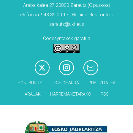
Araba kalea 27 20800 Zarautz (Gipuzkoa)
Telefonoa: 943 89 00 17 | Helbide elektronikoa:
zarautz@ukt.eus
Codesyntaxek garatua
HONI BURUZ
LEGE OHARRA
PUBLIZITATEA
ARAUAK
HARREMANETARAKO
RSS
Babesleak