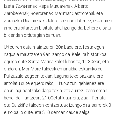
Izeta
Toxa
-renak, Kepa Muruarenak, Alberto
Zaroberenak, Boerorenak, Marimar Castrorenak eta
Zarauzko Udalarenak. Jakitera eman dutenez, ekainaren
amaiera bitartean bisitatu ahal izango da, betiere aipatu
bi denden ordutegien barruan.
Urteurren data maiatzaren 20a bada ere, festa egun
nagusia maiatzaren 9an izango da. Kalejira historikoa
egingo dute Santa Marina kaletik hasita, 11:30ean, eta
ondoren, Mor More taldeak emanaldia eskainiko du
Putzuzulo zegoen tokian. Lagunarteko bazkaria ere
antolatu dute eguerdirako, Hiruputzun; gehienez ere
ehun lagunentzako dago tokia, eta aurrez izena eman
behar da. Iluntzean, 21:00etatik aurrera, Zaaf, Perlata
eta Gaizkiñe taldeen kontzertuak izango dira; sarrerek 8
euro balio dute, eta 310 dendan daude salgai.