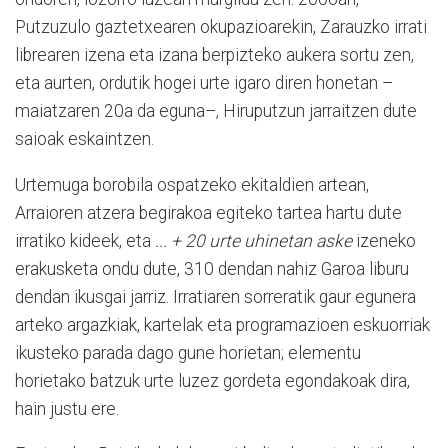
Putzuzulo gaztetxearen okupazioarekin, Zarauzko irrati
librearen izena eta izana berpizteko aukera sortu zen,
eta aurten, ordutik hogei urte igaro diren honetan –
maiatzaren 20a da eguna–, Hiruputzun jarraitzen dute
saioak eskaintzen.
Urtemuga borobila ospatzeko ekitaldien artean,
Arraioren atzera begirakoa egiteko tartea hartu dute
irratiko kideek, eta
... + 20 urte uhinetan aske
izeneko
erakusketa ondu dute, 310 dendan nahiz Garoa liburu
dendan ikusgai jarriz. Irratiaren sorreratik gaur egunera
arteko argazkiak, kartelak eta programazioen eskuorriak
ikusteko parada dago gune horietan; elementu
horietako batzuk urte luzez gordeta egondakoak dira,
hain justu ere.