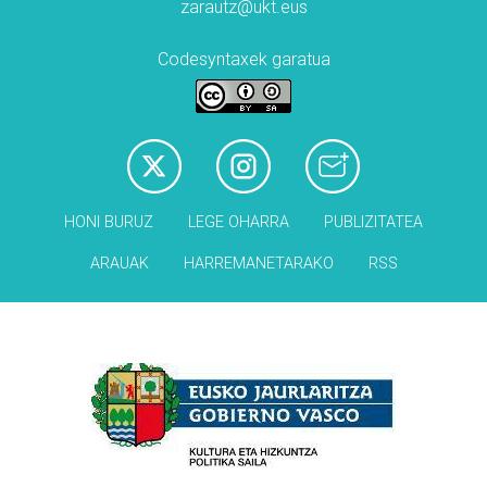
zarautz@ukt.eus
Codesyntaxek garatua
HONI BURUZ
LEGE OHARRA
PUBLIZITATEA
ARAUAK
HARREMANETARAKO
RSS
Babesleak