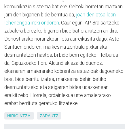
komunikazio sistema bat ere. Geltoki horretan martxan
jarri den bigarren bide berritua da,
joan den otsailean
lehenengoa ireki ondoren
. Gaur egun, AP-8ra sartzeko
zabalera bereziko bigarren bide bat eraikitzen ari dira,
Donostiarako noranzkoan, eta aurreikusita dago, Aste
Santuen ondoren, markesina zentrala pixkanaka
desmuntatzen hastea, bi bide berri egiteko. Helburua
da, Gipuzkoako Foru Aldundiak azaldu duenez,
ekainaren amaierarako kobrantza estazioak dagoeneko
bost bide berritu izatea, markesina behin betiko
desmuntatzeko eta seigarren bidea udazkenean
eraikitzeko. Horrela, ordainlekua urte amaierarako
erabat berrituta geratuko litzateke.
HIRIGINTZA
ZARAUTZ