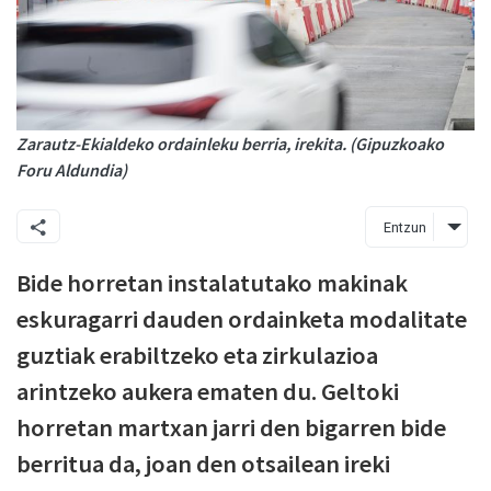
Zarautz-Ekialdeko ordainleku berria, irekita. (Gipuzkoako
Foru Aldundia)
Entzun
Bide horretan instalatutako makinak
eskuragarri dauden ordainketa modalitate
guztiak erabiltzeko eta zirkulazioa
arintzeko aukera ematen du. Geltoki
horretan martxan jarri den bigarren bide
berritua da, joan den otsailean ireki