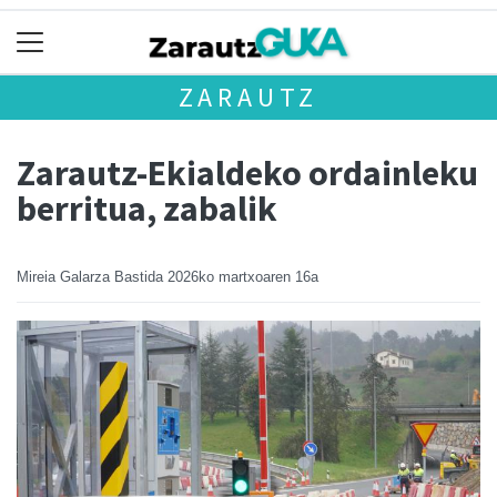
ZARAUTZ
Zarautz-Ekialdeko ordainleku
berritua, zabalik
Mireia Galarza Bastida
2026ko martxoaren 16a