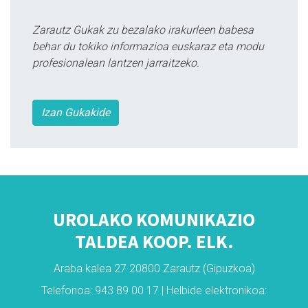
Zarautz Gukak zu bezalako irakurleen babesa
behar du tokiko informazioa euskaraz eta modu
profesionalean lantzen jarraitzeko.
Izan Gukakide
UROLAKO KOMUNIKAZIO
TALDEA KOOP. ELK.
Araba kalea 27 20800 Zarautz (Gipuzkoa)
Telefonoa: 943 89 00 17 | Helbide elektronikoa: