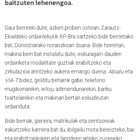
baitzuten lehenengoa.
Gaur berrireki dute, azken proben ostean, Zarautz-
Ekialdeko ordainlekutik AP-8ra sartzeko bide berrietako
bat, Donostiarako noranzkoan doana. Bide horretan,
makina berri bat instalatu dute, eskuragarri dauden
ordainketa modalitate guztiak erabiltzeko eta
zirkulazioa arintzeko aukera emango duena:
Abiatu
eta
VIA-T
bidez, gelditu beharrik gabe; telefono
mugikorrarekin; erloju adimendunarekin; banku
txartelarekin eta makinan bertan eskudirutan
ordainduta.
Bide berriak, gainera, matrikulak eta sentsoreak
irakurtzeko kamera bat du, ibilgailu mota bereizteko, bai
eta erabiltzailearen eta langileen arteko zuzeneko