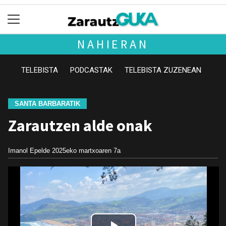
NAHIERAN
TELEBISTA
PODCASTAK
TELEBISTA ZUZENEAN
SANTA BARBARATIK
Zarautzen alde onak
Imanol Epelde
2025eko martxoaren 7a