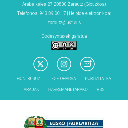
Araba kalea 27 20800 Zarautz (Gipuzkoa)
Telefonoa: 943 89 00 17 | Helbide elektronikoa:
zarautz@ukt.eus
Codesyntaxek garatua
HONI BURUZ
LEGE OHARRA
PUBLIZITATEA
ARAUAK
HARREMANETARAKO
RSS
Babesleak