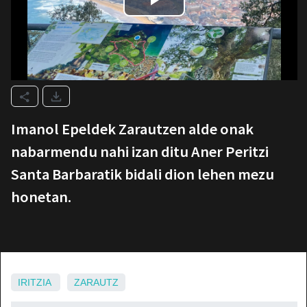
Imanol Epeldek Zarautzen alde onak
nabarmendu nahi izan ditu Aner Peritzi
Santa Barbaratik bidali dion lehen mezu
honetan.
IRITZIA
ZARAUTZ