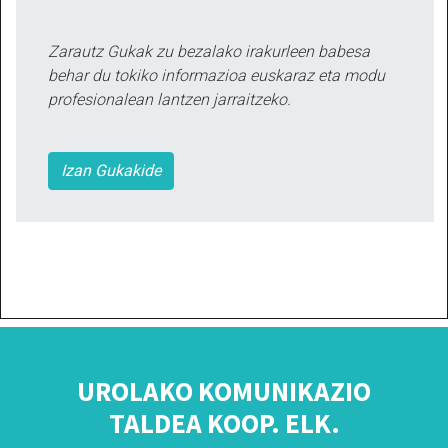
Zarautz Gukak zu bezalako irakurleen babesa
behar du tokiko informazioa euskaraz eta modu
profesionalean lantzen jarraitzeko.
Izan Gukakide
UROLAKO KOMUNIKAZIO
TALDEA KOOP. ELK.