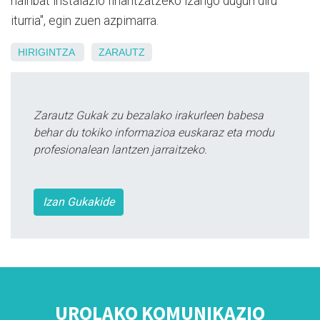
hainbat instalazio finantzatzeko izango dugun diru
iturria", egin zuen azpimarra.
HIRIGINTZA
ZARAUTZ
Zarautz Gukak zu bezalako irakurleen babesa
behar du tokiko informazioa euskaraz eta modu
profesionalean lantzen jarraitzeko.
Izan Gukakide
UROLAKO KOMUNIKAZIO