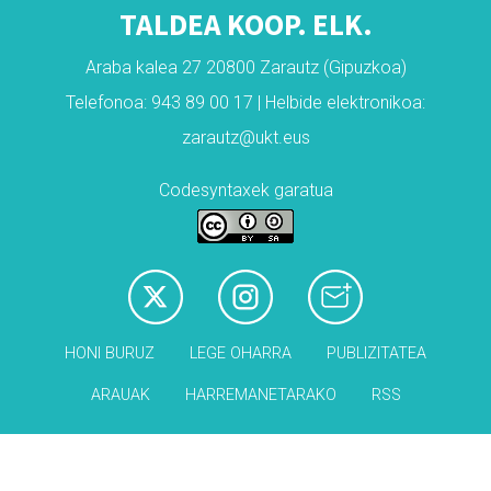
TALDEA KOOP. ELK.
Araba kalea 27 20800 Zarautz (Gipuzkoa)
Telefonoa: 943 89 00 17 | Helbide elektronikoa:
zarautz@ukt.eus
Codesyntaxek garatua
HONI BURUZ
LEGE OHARRA
PUBLIZITATEA
ARAUAK
HARREMANETARAKO
RSS
Babesleak