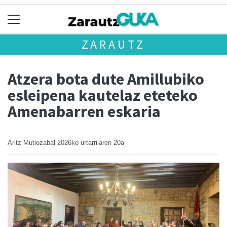
ZARAUTZ
Atzera bota dute Amillubiko
esleipena kautelaz eteteko
Amenabarren eskaria
Aritz Mutiozabal
2026ko urtarrilaren 20a