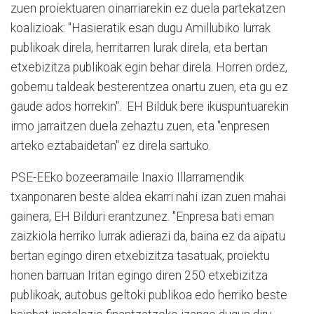
zuen proiektuaren oinarriarekin ez duela partekatzen
koalizioak: "Hasieratik esan dugu Amillubiko lurrak
publikoak direla, herritarren lurak direla, eta bertan
etxebizitza publikoak egin behar direla. Horren ordez,
gobernu taldeak besterentzea onartu zuen, eta gu ez
gaude ados horrekin". EH Bilduk bere ikuspuntuarekin
irmo jarraitzen duela zehaztu zuen, eta "enpresen
arteko eztabaidetan" ez direla sartuko.
PSE-EEko bozeeramaile Inaxio Illarramendik
txanponaren beste aldea ekarri nahi izan zuen mahai
gainera, EH Bilduri erantzunez. "Enpresa bati eman
zaizkiola herriko lurrak adierazi da, baina ez da aipatu
bertan egingo diren etxebizitza tasatuak, proiektu
honen barruan Iritan egingo diren 250 etxebizitza
publikoak, autobus geltoki publikoa edo herriko beste