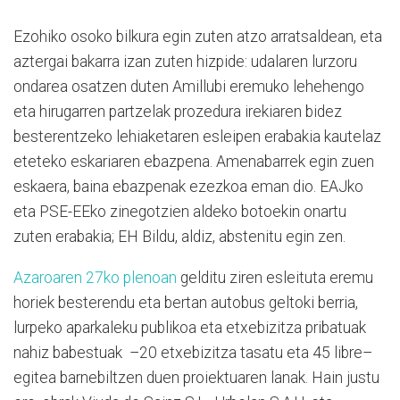
Ezohiko osoko bilkura egin zuten atzo arratsaldean, eta
aztergai bakarra izan zuten hizpide: udalaren lurzoru
ondarea osatzen duten Amillubi eremuko lehehengo
eta hirugarren partzelak prozedura irekiaren bidez
besterentzeko lehiaketaren esleipen erabakia kautelaz
eteteko eskariaren ebazpena. Amenabarrek egin zuen
eskaera, baina ebazpenak ezezkoa eman dio. EAJko
eta PSE-EEko zinegotzien aldeko botoekin onartu
zuten erabakia; EH Bildu, aldiz, abstenitu egin zen.
Azaroaren 27ko plenoan
gelditu ziren esleituta eremu
horiek besterendu eta bertan autobus geltoki berria,
lurpeko aparkaleku publikoa eta etxebizitza pribatuak
nahiz babestuak –20 etxebizitza tasatu eta 45 libre–
egitea barnebiltzen duen proiektuaren lanak. Hain justu