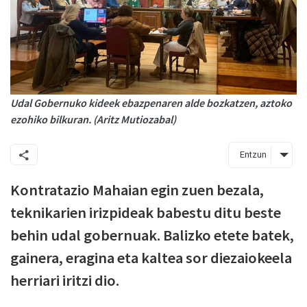
Udal Gobernuko kideek ebazpenaren alde bozkatzen, aztoko
ezohiko bilkuran. (Aritz Mutiozabal)
Entzun
Kontratazio Mahaian egin zuen bezala,
teknikarien irizpideak babestu ditu beste
behin udal gobernuak. Balizko etete batek,
gainera, eragina eta kaltea sor diezaiokeela
herriari iritzi dio.