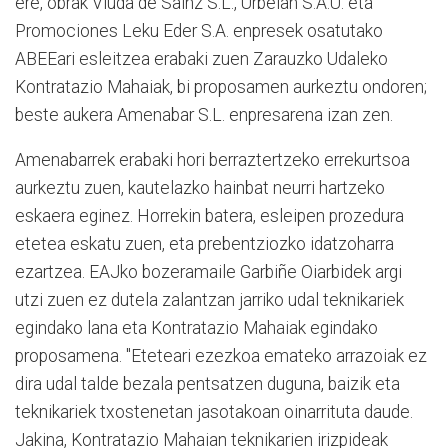
ere, obrak Viuda de Sainz S.L., Urbelan S.A.U. eta
Promociones Leku Eder S.A. enpresek osatutako
ABEEari esleitzea erabaki zuen Zarauzko Udaleko
Kontratazio Mahaiak, bi proposamen aurkeztu ondoren;
beste aukera Amenabar S.L. enpresarena izan zen.
Amenabarrek erabaki hori berraztertzeko errekurtsoa
aurkeztu zuen, kautelazko hainbat neurri hartzeko
eskaera eginez. Horrekin batera, esleipen prozedura
etetea eskatu zuen, eta prebentziozko idatzoharra
ezartzea. EAJko bozeramaile Garbiñe Oiarbidek argi
utzi zuen ez dutela zalantzan jarriko udal teknikariek
egindako lana eta Kontratazio Mahaiak egindako
proposamena. "Eteteari ezezkoa emateko arrazoiak ez
dira udal talde bezala pentsatzen duguna, baizik eta
teknikariek txostenetan jasotakoan oinarrituta daude.
Jakina, Kontratazio Mahaian teknikarien irizpideak