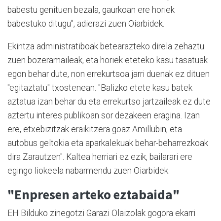
babestu genituen bezala, gaurkoan ere horiek
babestuko ditugu", adierazi zuen Oiarbidek.
Ekintza administratiboak betearazteko direla zehaztu
zuen bozeramaileak, eta horiek eteteko kasu tasatuak
egon behar dute, non errekurtsoa jarri duenak ez dituen
"egitaztatu" txostenean. "Balizko etete kasu batek
aztatua izan behar du eta errekurtso jartzaileak ez dute
aztertu interes publikoan sor dezakeen eragina. Izan
ere, etxebizitzak eraikitzera goaz Amillubin, eta
autobus geltokia eta aparkalekuak behar-beharrezkoak
dira Zarautzen". Kaltea herriari ez ezik, bailarari ere
egingo liokeela nabarmendu zuen Oiarbidek.
"Enpresen arteko eztabaida"
EH Bilduko zinegotzi Garazi Olaizolak gogora ekarri