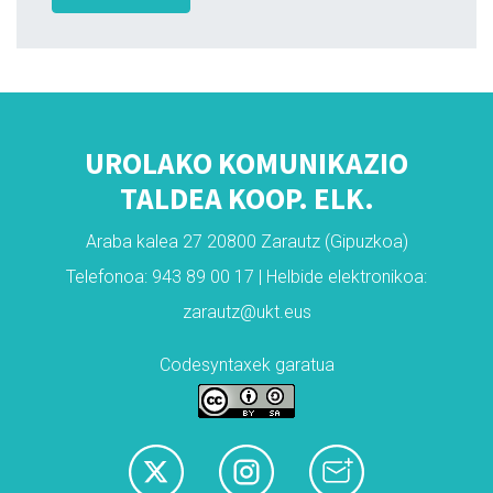
UROLAKO KOMUNIKAZIO
TALDEA KOOP. ELK.
Araba kalea 27 20800 Zarautz (Gipuzkoa)
Telefonoa: 943 89 00 17 | Helbide elektronikoa:
zarautz@ukt.eus
Codesyntaxek garatua