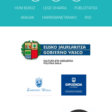
HONI BURUZ
LEGE OHARRA
PUBLIZITATEA
ARAUAK
HARREMANETARAKO
RSS
Babesleak