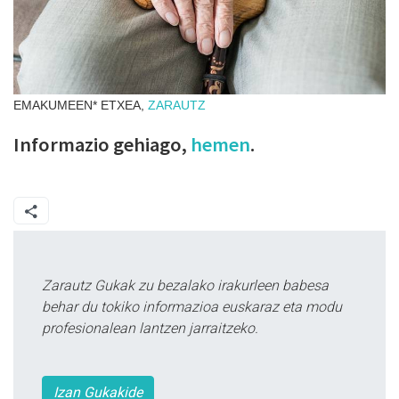
EMAKUMEEN* ETXEA,
ZARAUTZ
Informazio gehiago,
hemen
.
Zarautz Gukak zu bezalako irakurleen babesa
behar du tokiko informazioa euskaraz eta modu
profesionalean lantzen jarraitzeko.
Izan Gukakide