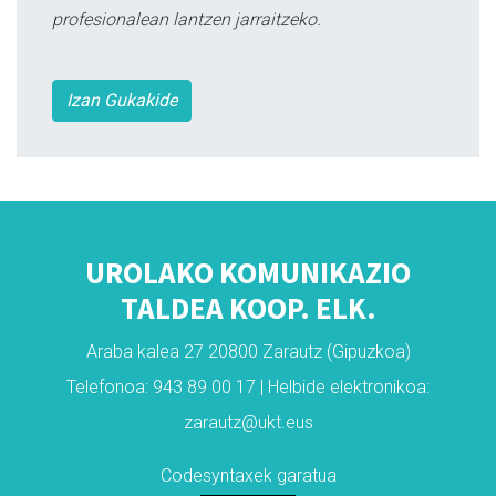
profesionalean lantzen jarraitzeko.
Izan Gukakide
UROLAKO KOMUNIKAZIO
TALDEA KOOP. ELK.
Araba kalea 27 20800 Zarautz (Gipuzkoa)
Telefonoa: 943 89 00 17 | Helbide elektronikoa:
zarautz@ukt.eus
Codesyntaxek garatua