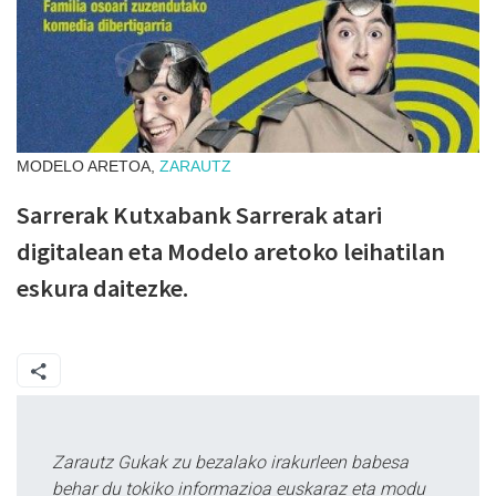
MODELO ARETOA,
ZARAUTZ
Sarrerak Kutxabank Sarrerak atari
digitalean eta Modelo aretoko leihatilan
eskura daitezke.
Zarautz Gukak zu bezalako irakurleen babesa
behar du tokiko informazioa euskaraz eta modu