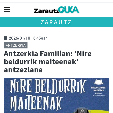
ZARAUTZ
2026/01/18
16:45ean
ANTZERKIA
Antzerkia Familian: 'Nire
beldurrik maiteenak'
antzezlana