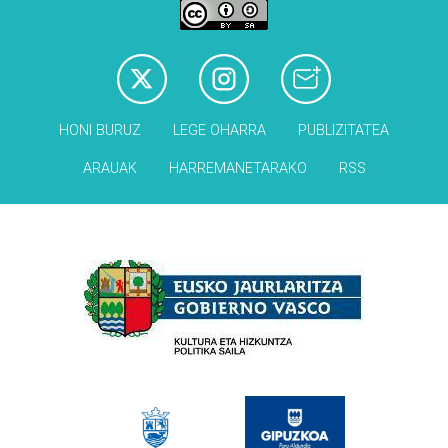
HONI BURUZ
LEGE OHARRA
PUBLIZITATEA
ARAUAK
HARREMANETARAKO
RSS
Babesleak