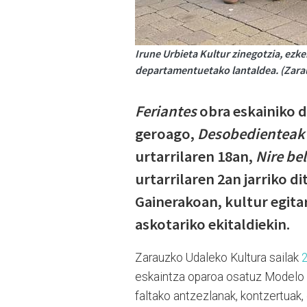
Irune Urbieta Kultur zinegotzia, ezke
departamentuetako lantaldea. (Zara
Feriantes
obra eskainiko d
geroago,
Desobedienteak 
urtarrilaren 18an,
Nire be
urtarrilaren 2an jarriko di
Gainerakoan, kultur egita
askotariko ekitaldiekin.
Zarauzko Udaleko Kultura sailak
2
eskaintza oparoa osatuz Modelo a
faltako antzezlanak, kontzertuak,