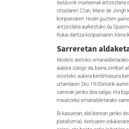
beldurrik maiteenak
antzezlana e
otsailaren 22an, Marie de Jongh 
konpainiaren
Hodei guztien gaine
antzezlana aurkeztuko du Spasmo T
Kukai dantza konpainiaren
Klera
i
Sarreretan aldaket
Modelo aretoko emanaldietarako sa
aukera izango da, baina zenbait al
erosteko aukera berdintasuna ber
urtarrilaren 2ko 19:00etatik aurre
sarrerak jarriko dira salgai; eta bi
maiatzeko emanaldietarako sarrerak
Bi kasuetan, aldi berean jarriko dir
plataforma). Aretoaren edukierare