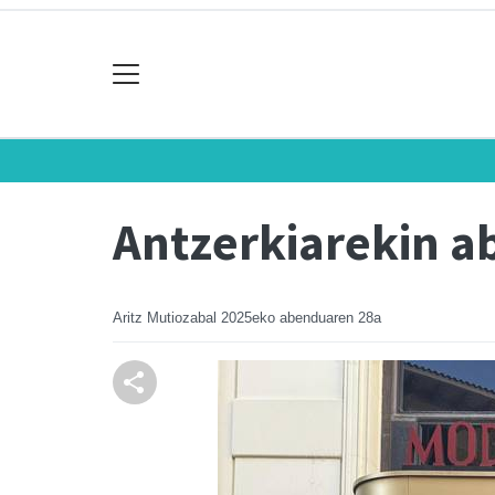
Antzerkiarekin a
Aritz Mutiozabal
2025eko abenduaren 28a