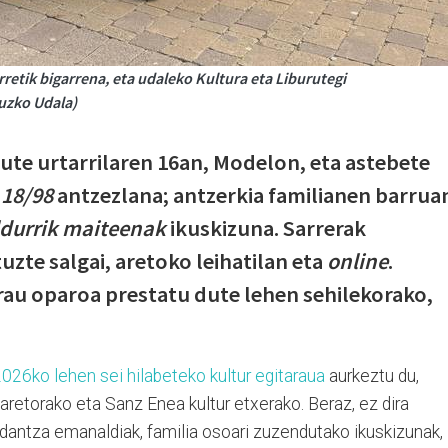
rretik bigarrena, eta udaleko Kultura eta Liburutegi
uzko Udala)
ute urtarrilaren 16an, Modelon, eta astebete
18/98
antzezlana; antzerkia familianen barrua
ldurrik maiteenak
ikuskizuna. Sarrerak
tuzte salgai, aretoko leihatilan eta
online
.
rau oparoa prestatu dute lehen sehilekorako,
026ko lehen sei hilabeteko kultur egitaraua
aurkeztu du,
retorako eta Sanz Enea kultur etxerako. Beraz, ez dira
 dantza emanaldiak, familia osoari zuzendutako ikuskizunak,