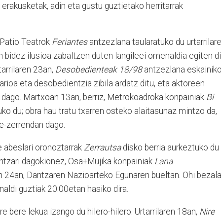
ta erakusketak, adin eta gustu guztietako herritarrak
l Patio Teatrok
Feriantes
antzezlana taularatuko du urtarrilar
en bidez ilusioa zabaltzen duten langileei omenaldia egiten d
arrilaren 23an,
Desobedienteak 18/98
antzezlana eskainik
ioa eta desobedientzia zibila ardatz ditu, eta aktoreen
a dago. Martxoan 13an, berriz, Metrokoadroka konpainiak
Bi
ko du; obra hau tratu txarren osteko alaitasunaz mintzo da,
le-zerrendan dago.
te abeslari oronoztarrak
Zerrautsa
disko berria aurkeztuko du
ntzari dagokionez, Osa+Mujika konpainiak
Lana
en 24an, Dantzaren Nazioarteko Egunaren bueltan. Ohi bezala
aldi guztiak 20:00etan hasiko dira.
 bere lekua izango du hilero-hilero. Urtarrilaren 18an,
Nire