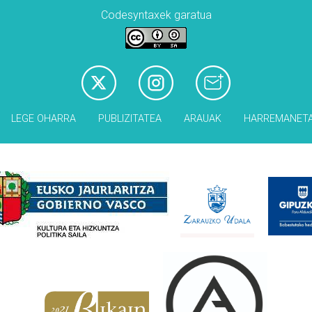
Codesyntaxek garatua
LEGE OHARRA
PUBLIZITATEA
ARAUAK
HARREMANET
Babesleak