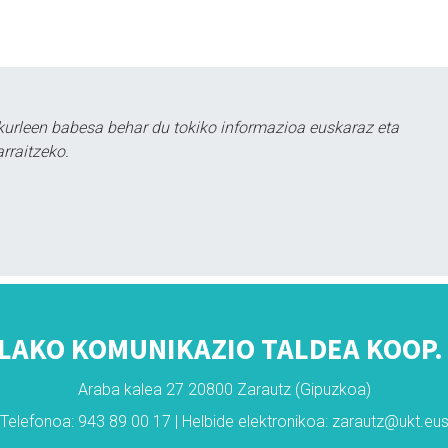
kurleen babesa behar du tokiko informazioa euskaraz eta
rraitzeko.
LAKO KOMUNIKAZIO TALDEA KOOP. 
Araba kalea 27 20800 Zarautz (Gipuzkoa)
Telefonoa: 943 89 00 17 | Helbide elektronikoa: zarautz@ukt.eu