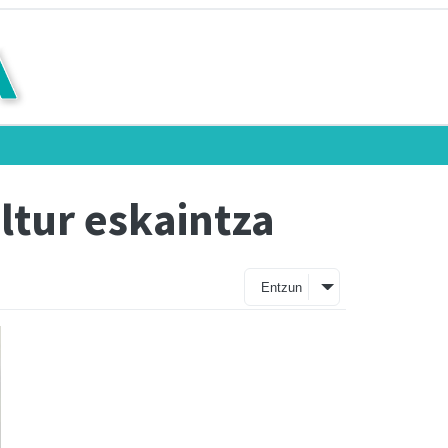
ltur eskaintza
Entzun