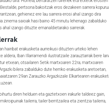
salduko dira. Horrela, bertaratzen direnek eta etxetik erosten
 Bestalde, pertsona bakoitzak eros dezakeen sarrera kopuru
antzean, gehienez ere lau sarrera erosi ahal izango dira
ia zinema saioak hasi baino 45 minutu lehenago zabalduko
os ahal izango dituzte emanaldietarako sarrerak.
lerrak
n hainbat erakusketa aurreikusi dituzten urteko lehen
aldera, Iban Illarramendi ilustratzaile zarauztarrak bere lan
tur etxean, otsailaren 5etik martxoaren 22ra; martxoaren
rgazki bilera zabalduko dute herriko erakusketa aretoetan,
atzaren 29an Zarauzko Argazkizale Elkartearen erakusket
Luzean.
bihurtu diren helduen eta gaztetxoen irakurle taldeez gain,
kroipuinak tailerra, tailer berritzailea eta zientzia tailerra,