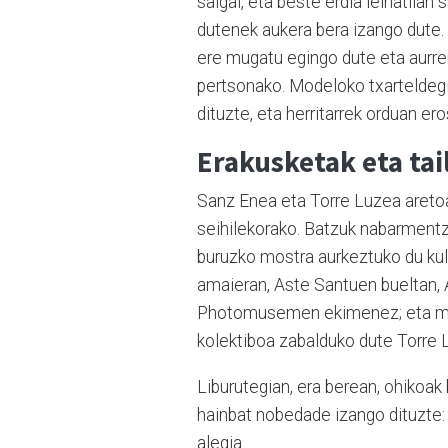
salgai, eta beste erdia leihatilan 
dutenek aukera bera izango dute.
ere mugatu egingo dute eta aurrer
pertsonako. Modeloko txarteldeg
dituzte, eta herritarrek orduan er
Erakusketak eta tai
Sanz Enea eta Torre Luzea aretoa
seihilekorako. Batzuk nabarmentze 
buruzko mostra aurkeztuko du kul
amaieran, Aste Santuen bueltan, A
Photomusemen ekimenez; eta mai
kolektiboa zabalduko dute Torre 
Liburutegian, era berean, ohikoak 
hainbat nobedade izango dituzte: mi
alegia.