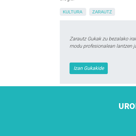
KULTURA
ZARAUTZ
Zarautz Gukak zu bezalako ira
modu profesionalean lantzen ja
Izan Gukakide
URO