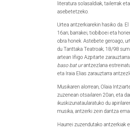
literatura solasaldiak, tailerrak e
asebetetzeko.
Urtea antzerkiarekin hasiko da. E
16an; barrakei, tiobiboei eta hori
obra honek. Astebete geroago, urt
du Tanttaka Teatroak; 18/98 sumar
artean Iñigo Azpitarte zarauztarr
baso bat ur
antzezlana estreinatu
eta Iraia Elias zarauztarra antzez
Musikaren alorrean, Olaia Intziar
zuzenean otsailaren 20an, eta da
ikuskizunataularatuko du apirilar
musika, antzerki zein dantza eman
Haurrei zuzendutako antzerkiak ere