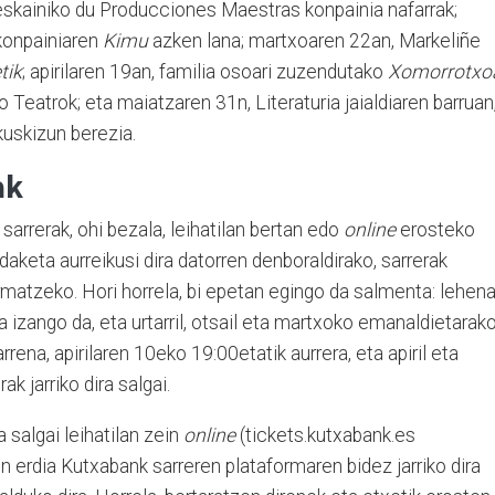
skainiko du Producciones Maestras konpainia nafarrak;
konpainiaren
Kimu
azken lana; martxoaren 22an, Markeliñe
tik
; apirilaren 19an, familia osoari zuzendutako
Xomorrotxo
eatrok; eta maiatzaren 31n, Literaturia jaialdiaren barruan
kuskizun berezia.
ak
rrerak, ohi bezala, leihatilan bertan edo
online
erosteko
daketa aurreikusi dira datorren denboraldirako, sarrerak
matzeko. Hori horrela, bi epetan egingo da salmenta: lehena
ra izango da, eta urtarril, otsail eta martxoko emanaldietarak
garrena, apirilaren 10eko 19:00etatik aurrera, eta apiril eta
 jarriko dira salgai.
a salgai leihatilan zein
online
(tickets.kutxabank.es
n erdia Kutxabank sarreren plataformaren bidez jarriko dira