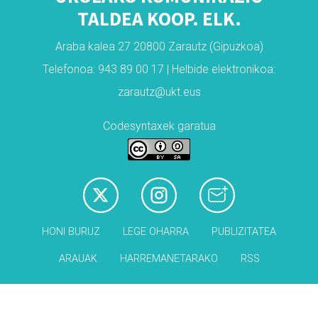
TALDEA KOOP. ELK.
Araba kalea 27 20800 Zarautz (Gipuzkoa)
Telefonoa: 943 89 00 17 | Helbide elektronikoa:
zarautz@ukt.eus
Codesyntaxek garatua
HONI BURUZ
LEGE OHARRA
PUBLIZITATEA
ARAUAK
HARREMANETARAKO
RSS
Babesleak