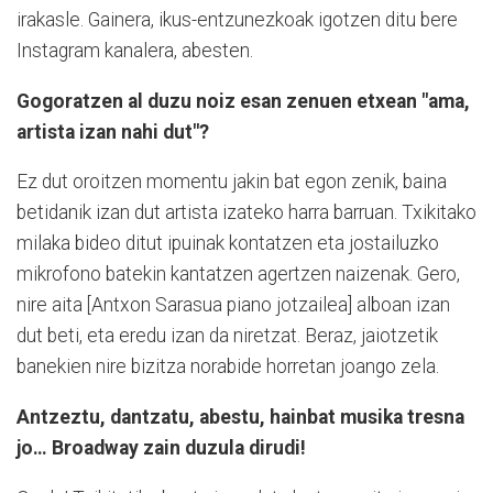
irakasle. Gainera, ikus-entzunezkoak igotzen ditu bere
Instagram kanalera, abesten.
Gogoratzen al duzu noiz esan zenuen etxean "ama,
artista izan nahi dut"?
Ez dut oroitzen momentu jakin bat egon zenik, baina
betidanik izan dut artista izateko harra barruan. Txikitako
milaka bideo ditut ipuinak kontatzen eta jostailuzko
mikrofono batekin kantatzen agertzen naizenak. Gero,
nire aita [Antxon Sarasua piano jotzailea] alboan izan
dut beti, eta eredu izan da niretzat. Beraz, jaiotzetik
banekien nire bizitza norabide horretan joango zela.
Antzeztu, dantzatu, abestu, hainbat musika tresna
jo… Broadway zain duzula dirudi!