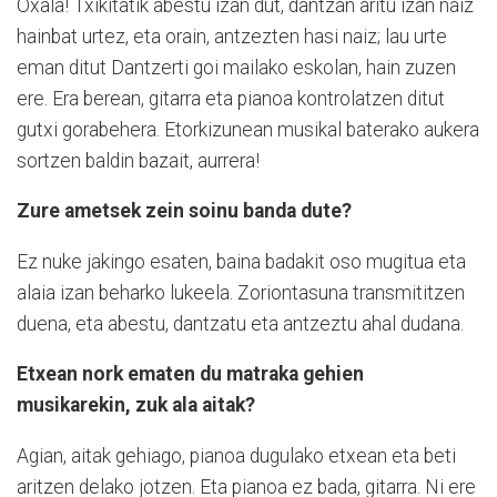
Oxala! Txikitatik abestu izan dut, dantzan aritu izan naiz
hainbat urtez, eta orain, antzezten hasi naiz; lau urte
eman ditut Dantzerti goi mailako eskolan, hain zuzen
ere. Era berean, gitarra eta pianoa kontrolatzen ditut
gutxi gorabehera. Etorkizunean musikal baterako aukera
sortzen baldin bazait, aurrera!
Zure ametsek zein soinu banda dute?
Ez nuke jakingo esaten, baina badakit oso mugitua eta
alaia izan beharko lukeela. Zoriontasuna transmititzen
duena, eta abestu, dantzatu eta antzeztu ahal dudana.
Etxean nork ematen du matraka gehien
musikarekin, zuk ala aitak?
Agian, aitak gehiago, pianoa dugulako etxean eta beti
aritzen delako jotzen. Eta pianoa ez bada, gitarra. Ni ere