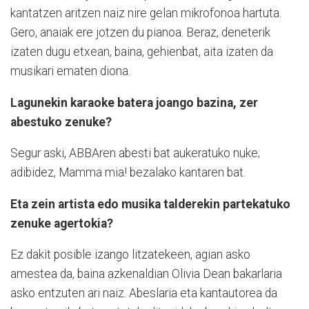
kantatzen aritzen naiz nire gelan mikrofonoa hartuta.
Gero, anaiak ere jotzen du pianoa. Beraz, deneterik
izaten dugu etxean, baina, gehienbat, aita izaten da
musikari ematen diona.
Lagunekin karaoke batera joango bazina, zer
abestuko zenuke?
Segur aski, ABBAren abesti bat aukeratuko nuke;
adibidez, Mamma mia! bezalako kantaren bat.
Eta zein artista edo musika talderekin partekatuko
zenuke agertokia?
Ez dakit posible izango litzatekeen, agian asko
amestea da, baina azkenaldian Olivia Dean bakarlaria
asko entzuten ari naiz. Abeslaria eta kantautorea da