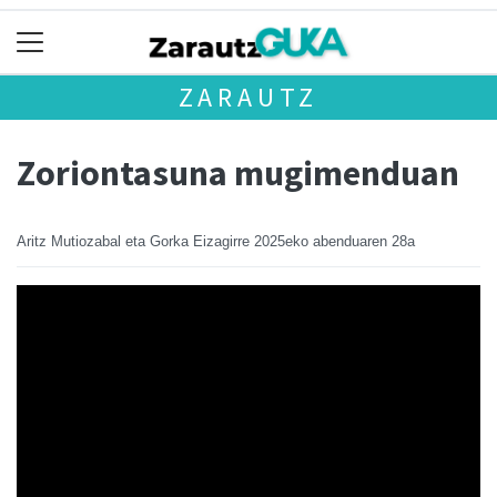
ZARAUTZ
Zoriontasuna mugimenduan
Aritz Mutiozabal eta Gorka Eizagirre
2025eko abenduaren 28a