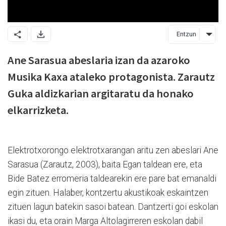
Entzun
Ane Sarasua abeslaria izan da azaroko
Musika Kaxa ataleko protagonista. Zarautz
Guka aldizkarian argitaratu da honako
elkarrizketa.
Elektrotxorongo elektrotxarangan aritu zen abeslari Ane
Sarasua (Zarautz, 2003), baita Egan taldean ere, eta
Bide Batez erromeria taldearekin ere pare bat emanaldi
egin zituen. Halaber, kontzertu akustikoak eskaintzen
zituen lagun batekin sasoi batean. Dantzerti goi eskolan
ikasi du, eta orain Marga Altolagirreren eskolan dabil