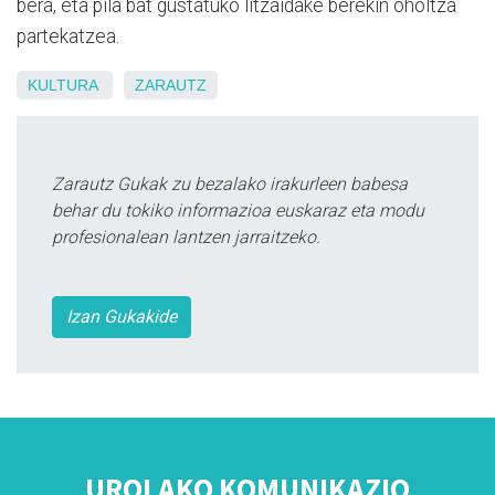
bera, eta pila bat gustatuko litzaidake berekin oholtza
partekatzea.
KULTURA
ZARAUTZ
Zarautz Gukak zu bezalako irakurleen babesa
behar du tokiko informazioa euskaraz eta modu
profesionalean lantzen jarraitzeko.
Izan Gukakide
UROLAKO KOMUNIKAZIO