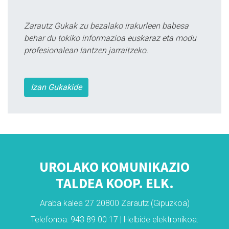
Zarautz Gukak zu bezalako irakurleen babesa
behar du tokiko informazioa euskaraz eta modu
profesionalean lantzen jarraitzeko.
Izan Gukakide
UROLAKO KOMUNIKAZIO
TALDEA KOOP. ELK.
Araba kalea 27 20800 Zarautz (Gipuzkoa)
Telefonoa: 943 89 00 17 | Helbide elektronikoa: