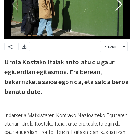
Entzun
Urola Kostako Itaiak antolatu du gaur
egiuerdian egitasmoa. Era berean,
bakarrizketa saioa egon da, eta salda beroa
banatu dute.
Indarkeria Matxistaren Kontrako Nazioarteko Egunaren
atarian, Urola Kostako Itaiak arte erakusketa egin du
gaur eguerdian Frontoi Txikin. Egitasmoan ikusgai izan