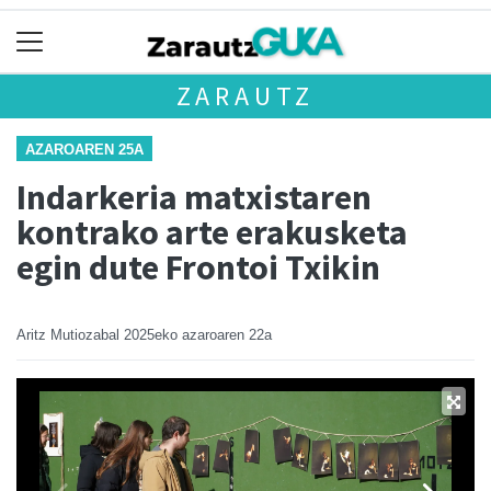
ZARAUTZ
AZAROAREN 25A
Indarkeria matxistaren
kontrako arte erakusketa
egin dute Frontoi Txikin
Aritz Mutiozabal
2025eko azaroaren 22a