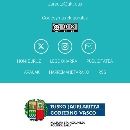
zarautz@ukt.eus
Codesyntaxek garatua
HONI BURUZ
LEGE OHARRA
PUBLIZITATEA
ARAUAK
HARREMANETARAKO
RSS
Babesleak