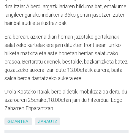
dira Itziar Alberdi argazkilariaren bilduma bat, emakume
langileenganako indarkeria 36ko gerran jasotzen zuten
hainbat irudi eta ilustrazioak.
Era berean, azkenaldian herrian jazotako gertakariak
salatzeko kartelak ere jarri dituzten frontisean: urriko
hilketa matxita eta aste honetan herrian salatutako
erasoa. Bertaratu direnek, bestalde, bazkarrizketa batez
gozatzeko aukera izan dute 13:00etatik aurrera, baita
salda beroa dastatzeko aukera ere.
Urola Kostako Itaiak, bere aldetik, mobilizazioa deitu du
azaroaren 25erako.;18:00etan jarri du hitzordua, Lege
Zaharren Enparantzan.
GIZARTEA
ZARAUTZ