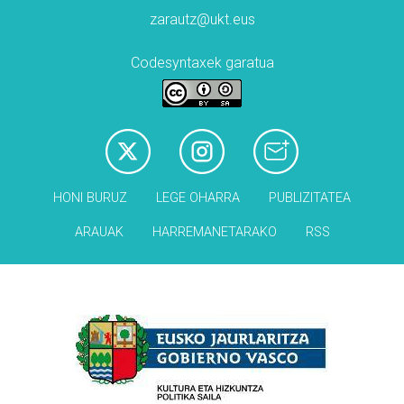
zarautz@ukt.eus
Codesyntaxek garatua
HONI BURUZ
LEGE OHARRA
PUBLIZITATEA
ARAUAK
HARREMANETARAKO
RSS
Babesleak