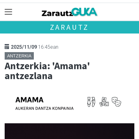
ZARAUTZ
2025/11/09
16:45ean
ANTZERKIA
Antzerkia: 'Amama'
antzezlana