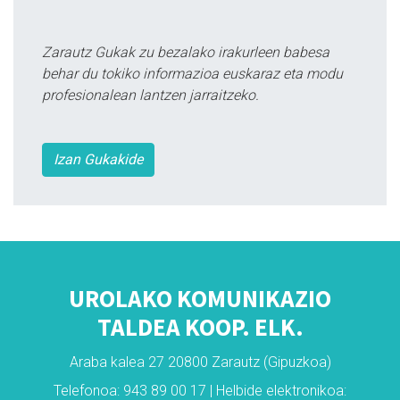
Zarautz Gukak zu bezalako irakurleen babesa
behar du tokiko informazioa euskaraz eta modu
profesionalean lantzen jarraitzeko.
Izan Gukakide
UROLAKO KOMUNIKAZIO
TALDEA KOOP. ELK.
Araba kalea 27 20800 Zarautz (Gipuzkoa)
Telefonoa: 943 89 00 17 | Helbide elektronikoa: