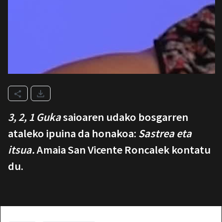
3, 2, 1 Guka
saioaren udako bosgarren
ataleko ipuina da honakoa:
Sastrea eta
itsua.
Amaia San Vicente Roncalek kontatu
du.