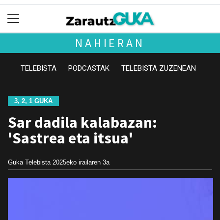
NAHIERAN
TELEBISTA
PODCASTAK
TELEBISTA ZUZENEAN
3, 2, 1 GUKA
Sar dadila kalabazan:
'Sastrea eta itsua'
Guka Telebista
2025eko irailaren 3a