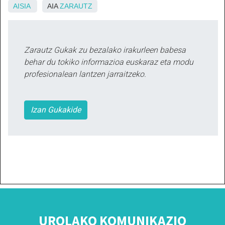
AISIA
AIA
ZARAUTZ
Zarautz Gukak zu bezalako irakurleen babesa
behar du tokiko informazioa euskaraz eta modu
profesionalean lantzen jarraitzeko.
Izan Gukakide
UROLAKO KOMUNIKAZIO