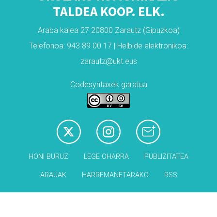
TALDEA KOOP. ELK.
Araba kalea 27 20800 Zarautz (Gipuzkoa)
Telefonoa: 943 89 00 17 | Helbide elektronikoa:
zarautz@ukt.eus
Codesyntaxek garatua
HONI BURUZ
LEGE OHARRA
PUBLIZITATEA
ARAUAK
HARREMANETARAKO
RSS
Babesleak