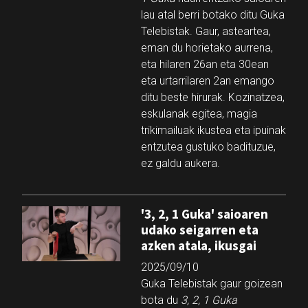
lau atal berri botako ditu Guka
Telebistak. Gaur, asteartea,
eman du horietako aurrena,
eta hilaren 26an eta 30ean
eta urtarrilaren 2an emango
ditu beste hirurak. Kozinatzea,
eskulanak egitea, magia
trikimailuak ikustea eta ipuinak
entzutea gustuko badituzue,
ez galdu aukera.
'3, 2, 1 Guka' saioaren
udako seigarren eta
azken atala, ikusgai
2025/09/10
Guka Telebistak gaur goizean
bota du
3, 2, 1 Guka