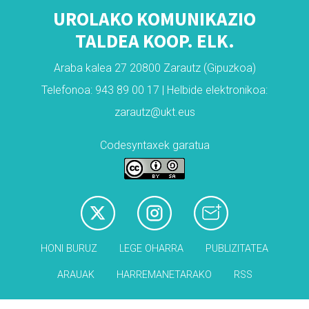
UROLAKO KOMUNIKAZIO
TALDEA KOOP. ELK.
Araba kalea 27 20800 Zarautz (Gipuzkoa)
Telefonoa: 943 89 00 17 | Helbide elektronikoa:
zarautz@ukt.eus
Codesyntaxek garatua
HONI BURUZ
LEGE OHARRA
PUBLIZITATEA
ARAUAK
HARREMANETARAKO
RSS