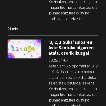
Kozinatzea, eskulanak egitea,
magia trikimailuak ikustea eta
ipuinak entzutea gustuko
badituzue, arretaz ikusi.
21 min
'3, 2, 1 Guka' saioaren
Aste Santuko bigarren
atala, osorik ikusgai
2026/04/07
Aste Santuko oporraldian
3, 2,
1 Guka
haurrentzako saioaren
bi atal berri botako ditu Guka
Telebistak; gaurkoa, azkena.
Kozinatzea, eskulanak egitea,
magia trikimailuak ikustea eta
ipuinak entzutea gustuko
badituzue, arretaz ikusi.