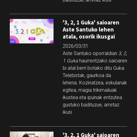
'3, 2, 1 Guka' saioaren
Aste Santuko lehen
atala, osorik ikusgai
2026/03/31
Aste Santuko oporraldian
3, 2,
1 Guka
haurrentzako saioaren
bi atal berri botako ditu Guka
Telebistak; gaurkoa da
lehena. Kozinatzea, eskulanak
egitea, magia trikimailuak
ikustea eta ipuinak entzutea
gustuko badituzue, arretaz
ikusi.
'3, 2, 1 Guka' saioaren