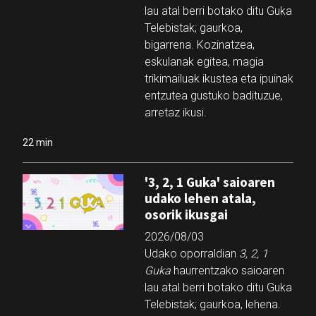
lau atal berri botako ditu Guka
Telebistak; gaurkoa,
bigarrena. Kozinatzea,
eskulanak egitea, magia
trikimailuak ikustea eta ipuinak
entzutea gustuko badituzue,
arretaz ikusi.
22 min
'3, 2, 1 Guka' saioaren
udako lehen atala,
osorik ikusgai
2026/08/03
Udako oporraldian
3, 2, 1
Guka
haurrentzako saioaren
lau atal berri botako ditu Guka
Telebistak; gaurkoa, lehena.