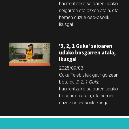
haurrentzako saioaren udako
seigarren eta azken atala, eta
hemen duzue oso-osorik
ikusgai.
'3, 2, 1 Guka' saioaren
udako bosgarren atala,
ikusgai
2025/09/03
Guka Telebistak gaur goizean
bota du
3, 2, 1 Guka
haurrentzako saioaren udako
bosgarren atala, eta hemen
duzue oso-osorik ikusgai.