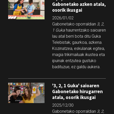
Gabonetako azken atala,
osorik ikusgai
2026/01/02
Gabonetako oporraldian
3, 2,
1 Guka
haurrentzako saioaren
lau atal berri bota ditu Guka
Telebistak; gaurkoa, azkena.
Kozinatzea, eskulanak egitea,
magia trikimailuak ikustea eta
ipuinak entzutea gustuko
badituzue, ez galdu aukera.
'3, 2, 1 Guka' saioaren
Gabonetako hirugarren
atala, osorik ikusgai
2025/12/30
Gabonetako oporraldian
3, 2,