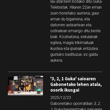
lau atal berri botako ditu Guka
Telebistak. Hilaren 22an eman
zuen horietako aurrena, gaur
eman du bigarrena, eta
datorren asteartean eta
ostiralean emango ditu beste
biak. Kozinatzea, eskulanak
egitea, magia trikimailuak
ikustea eta ipuinak entzutea
gustuko badituzue, ez galdu
aukera.
'3, 2, 1 Guka' saioaren
Gabonetako lehen atala,
osorik ikusgai
2025/12/23
Gabonetako oporraldian
3, 2,
1 Guka
haurrentzako saioaren