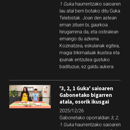
1 Guka
haurrentzako saioaren
lau atal berri botako ditu Guka
Telebistak. Joan den astean
eman zituen bi, gaurkoa
hirugarrena da, eta ostiralean
emango du azkena.
Kozinatzea, eskulanak egitea,
magia trikimailuak ikustea eta
ipuinak entzutea gustuko
badituzue, ez galdu aukera.
'3, 2, 1 Guka' saioaren
Gabonetako bigarren
atala, osorik ikusgai
2025/12/26
Gabonetako oporraldian
3, 2,
1 Guka
haurrentzako saioaren