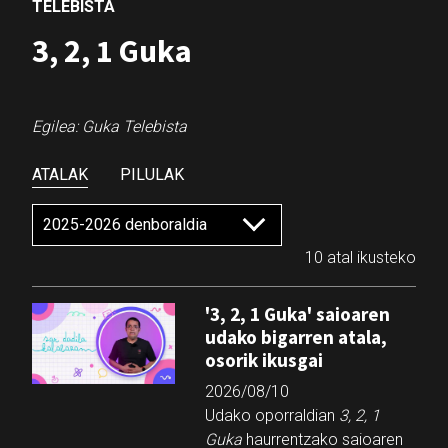
TELEBISTA
3, 2, 1 Guka
Egilea: Guka Telebista
ATALAK
PILULAK
10 atal ikusteko
'3, 2, 1 Guka' saioaren
udako bigarren atala,
osorik ikusgai
2026/08/10
Udako oporraldian
3, 2, 1
Guka
haurrentzako saioaren